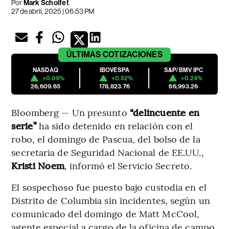
Por
Mark Schoifet
27 de abril, 2025 | 06:53 PM
ÚLTIMAS
COTIZACIONES
NASDAQ
IBOVESPA
S&P/BMV IPC
+0.09%
+0.52%
+0.24%
26,609.65
178,823.76
66,993.26
Bloomberg — Un presunto
“delincuente en
serie”
ha sido detenido en relación con el
robo, el domingo de Pascua, del bolso de la
secretaria de Seguridad Nacional de EE.UU.,
Kristi Noem
, informó el Servicio Secreto.
El sospechoso fue puesto bajo custodia en el
Distrito de Columbia sin incidentes, según un
comunicado del domingo de Matt McCool,
agente especial a cargo de la oficina de campo