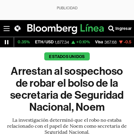
PUBLICIDAD
Ingresar
.35%
ETH/USD
+0.10%
Visa
-0.52%
Mercad
1,877.34
367.68
ESTADOS UNIDOS
Arrestan al sospechoso
de robar el bolso de la
secretaria de Seguridad
Nacional, Noem
La investigación determinó que el robo no estaba
relacionado con el papel de Noem como secretaria de
Seguridad Nacional.