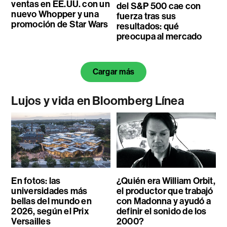
ventas en EE.UU. con un
del S&P 500 cae con
nuevo Whopper y una
fuerza tras sus
promoción de Star Wars
resultados: qué
preocupa al mercado
Cargar más
Lujos y vida en Bloomberg Línea
En fotos: las
¿Quién era William Orbit,
universidades más
el productor que trabajó
bellas del mundo en
con Madonna y ayudó a
2026, según el Prix
definir el sonido de los
Versailles
2000?