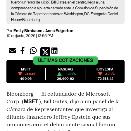
fueron un “error de juicio”.
Bill Gates, en el centro, llega a una
comparecencia a puerta cerrada ante la Comisión de Supervisión de
la Cámara de Representantes en Washington, D.C. Fotógrafo: Daniel
Heuer/Bloomberg
Por
Emily Birnbaum - Anna Edgerton
10 de junio, 2026 | 12:55 PM
ÚLTIMAS
COTIZACIONES
MSFT
NASDAQ
IBOVESPA
-0.04%
+1.30%
-1.73%
499.96
26,690.62
172,513.42
Bloomberg — El cofundador de Microsoft
Corp. (
), Bill Gates, dijo a un panel de la
MSFT
Cámara de Representantes que investiga al
difunto financiero Jeffrey Epstein que sus
reuniones con el delincuente sexual fueron