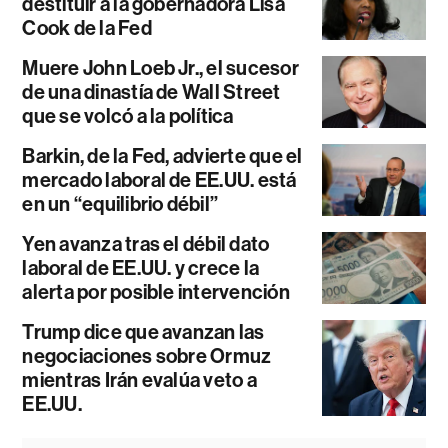
destituir a la gobernadora Lisa
Cook de la Fed
Muere John Loeb Jr., el sucesor
de una dinastía de Wall Street
que se volcó a la política
Barkin, de la Fed, advierte que el
mercado laboral de EE.UU. está
en un “equilibrio débil”
Yen avanza tras el débil dato
laboral de EE.UU. y crece la
alerta por posible intervención
Trump dice que avanzan las
negociaciones sobre Ormuz
mientras Irán evalúa veto a
EE.UU.