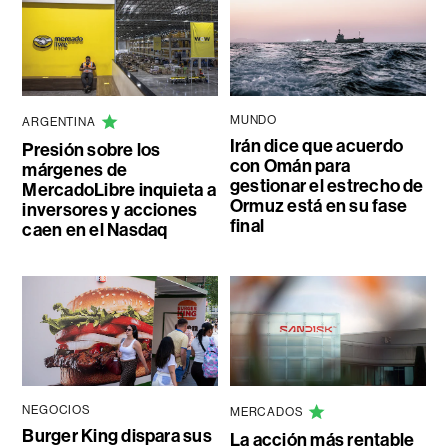
MUNDO
ARGENTINA
Irán dice que acuerdo
Presión sobre los
con Omán para
márgenes de
gestionar el estrecho de
MercadoLibre inquieta a
Ormuz está en su fase
inversores y acciones
final
caen en el Nasdaq
NEGOCIOS
MERCADOS
Burger King dispara sus
La acción más rentable