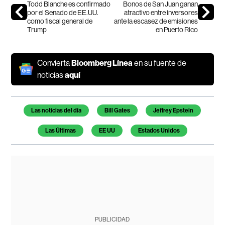
Todd Blanche es confirmado
Bonos de San Juan ganan
por el Senado de EE.UU.
atractivo entre inversores
como fiscal general de
ante la escasez de emisiones
Trump
en Puerto Rico
Convierta
Bloomberg Línea
en su fuente de
noticias
aquí
Temas de este artículo
Las noticias del día
Bill Gates
Jeffrey Epstein
Las Últimas
EE UU
Estados Unidos
PUBLICIDAD