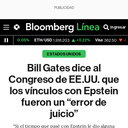
PUBLICIDAD
Ingresar
%
ETH/USD
+0.22%
Visa
-2.15%
Mercado
1,918.203
362.50
ESTADOS UNIDOS
Bill Gates dice al
Congreso de EE.UU. que
los vínculos con Epstein
fueron un “error de
juicio”
“Si el tiempo que pasé con Epstein le dio alguna