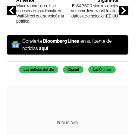
Anterior
Siguiente
Muere John Loeb Jr., el
El S&P 500 cierra su mejor
sucesor de una dinastía de
semana desde abril tras los
Wall Street que se volcó a la
datos de empleo en EE.UU.
política
Convierta
Bloomberg Línea
en su fuente de
noticias
aquí
Temas de este artículo
Las noticias del día
Chanel
Las Últimas
PUBLICIDAD