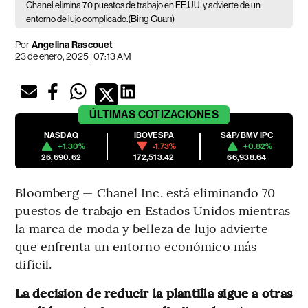
Chanel elimina 70 puestos de trabajo en EE.UU. y advierte de un
(Bing Guan)
entorno de lujo complicado.
Por
Angelina Rascouet
23 de enero, 2025 | 07:13 AM
ÚLTIMAS
COTIZACIONES
NASDAQ
IBOVESPA
S&P/BMV IPC
+1.30%
-1.73%
+0.82%
26,690.62
172,513.42
66,938.64
Bloomberg — Chanel Inc. está eliminando 70
puestos de trabajo en Estados Unidos mientras
la marca de moda y belleza de lujo advierte
que enfrenta un entorno económico más
difícil.
La decisión de reducir la plantilla sigue a otras