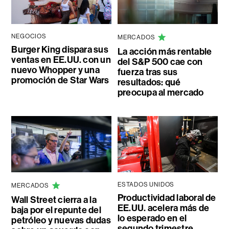
NEGOCIOS
MERCADOS
Burger King dispara sus
La acción más rentable
ventas en EE.UU. con un
del S&P 500 cae con
nuevo Whopper y una
fuerza tras sus
promoción de Star Wars
resultados: qué
preocupa al mercado
ESTADOS UNIDOS
MERCADOS
Productividad laboral de
Wall Street cierra a la
EE.UU. acelera más de
baja por el repunte del
lo esperado en el
petróleo y nuevas dudas
segundo trimestre