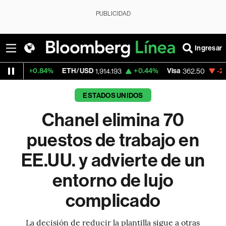
PUBLICIDAD
Ingresar
84%
ETH/USD
+0.44%
Visa
-2.15%
Mercad
1,914.193
362.50
ESTADOS UNIDOS
Chanel elimina 70
puestos de trabajo en
EE.UU. y advierte de un
entorno de lujo
complicado
La decisión de reducir la plantilla sigue a otras