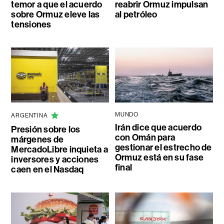
temor a que el acuerdo
reabrir Ormuz impulsan
sobre Ormuz eleve las
al petróleo
tensiones
MUNDO
ARGENTINA
Irán dice que acuerdo
Presión sobre los
con Omán para
márgenes de
gestionar el estrecho de
MercadoLibre inquieta a
Ormuz está en su fase
inversores y acciones
final
caen en el Nasdaq