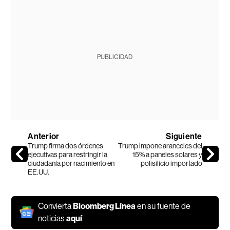
PUBLICIDAD
Anterior
Siguiente
Trump firma dos órdenes
Trump impone aranceles del
ejecutivas para restringir la
15% a paneles solares y
ciudadanía por nacimiento en
polisilicio importado
EE.UU.
Convierta
Bloomberg Línea
en su fuente de
noticias
aquí