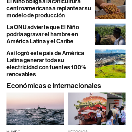
El Niño obliga a la caficultura
centroamericana a replantear su
modelo de producción
La ONU advierte que El Niño
podría agravar el hambre en
América Latina y el Caribe
Así logró este país de América
Latina generar toda su
electricidad con fuentes 100%
renovables
Económicas e internacionales
MUNDO
NEGOCIOS