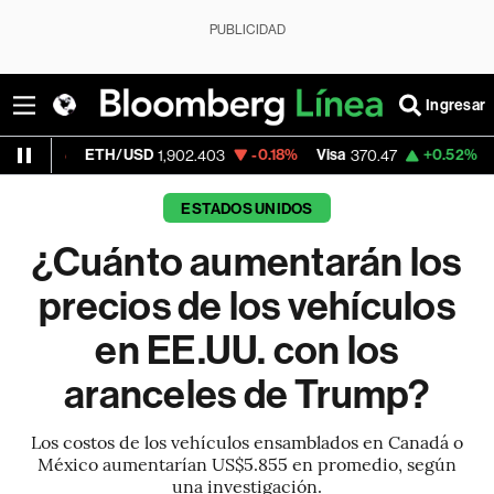
PUBLICIDAD
Ingresar
TH/USD
-0.18%
Visa
+0.52%
MercadoLibr
1,902.403
370.47
ESTADOS UNIDOS
¿Cuánto aumentarán los
precios de los vehículos
en EE.UU. con los
aranceles de Trump?
Los costos de los vehículos ensamblados en Canadá o
México aumentarían US$5.855 en promedio, según
una investigación.