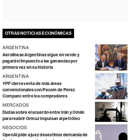
OTRAS NOTICIAS ECONÓMICAS
ARGENTINA
Aerolíneas Argentinas sigue en verde y
pagará el impuesto a las ganancias por
primera vez en su historia
ARGENTINA
YPF cierra venta de más áreas
convencionales con Pecom de Perez
Companc entre los compradores
MERCADOS
Dudas sobre el acuerdo entre Irán y Omán
para reabrir Ormuz impulsan al petróleo
NEGOCIOS
OpenAI pide a juez desestimar demanda de