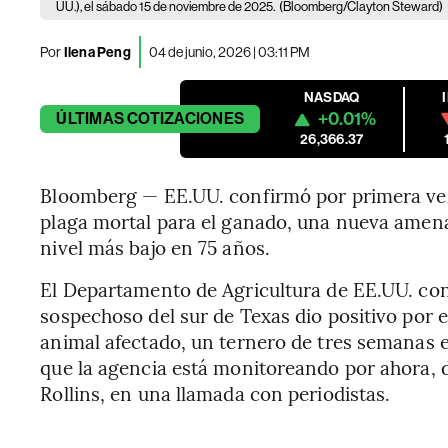
UU.), el sábado 15 de noviembre de 2025.
(Bloomberg/Clayton Steward)
Por
Ilena Peng
04 de junio, 2026 | 03:11 PM
NASDAQ
+0.01%
ÚLTIMAS
COTIZACIONES
26,366.37
Bloomberg — EE.UU. confirmó por primera vez
plaga mortal para el ganado, una nueva amena
nivel más bajo en 75 años.
El Departamento de Agricultura de EE.UU. con
sospechoso del sur de Texas dio positivo por
animal afectado, un ternero de tres semanas e
que la agencia está monitoreando por ahora, di
Rollins, en una llamada con periodistas.