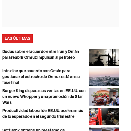
LAS ÚLTIMAS
Dudas sobre el acuerdo entre Irán y Omán
para reabrir Ormuz impulsan al petróleo
Irán dice que acuerdo con Omán para
gestionar el estrecho de Ormuz está en su
fase final
Burger King dispara sus ventas en EE.UU. con
un nuevo Whopper y una promoción de Star
Wars
Productividad laboral de EE.UU. acelera más
de lo esperado en el segundo trimestre
SoftBank obtiene un préstamo de