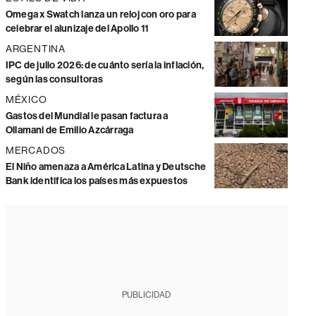
Omega x Swatch lanza un reloj con oro para
celebrar el alunizaje del Apollo 11
ARGENTINA
IPC de julio 2026: de cuánto sería la inflación,
según las consultoras
MÉXICO
Gastos del Mundial le pasan factura a
Ollamani de Emilio Azcárraga
MERCADOS
El Niño amenaza a América Latina y Deutsche
Bank identifica los países más expuestos
PUBLICIDAD