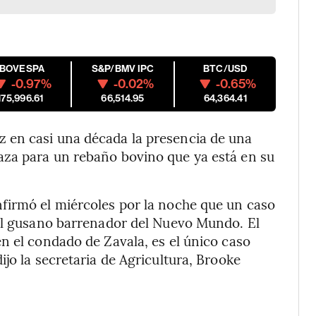
IBOVESPA
S&P/BMV IPC
BTC/USD
-0.97%
-0.02%
-0.65%
175,996.61
66,514.95
64,364.41
 en casi una década la presencia de una
za para un rebaño bovino que ya está en su
firmó el miércoles por la noche que un caso
 el gusano barrenador del Nuevo Mundo. El
n el condado de Zavala, es el único caso
jo la secretaria de Agricultura, Brooke