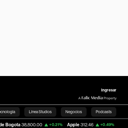
Ingresar
ecnología
Línea Studios
Negocios
Podcasts
a
38,800.00
Apple
312.46
USD COP
3,15
+0.21%
+0.49%
English