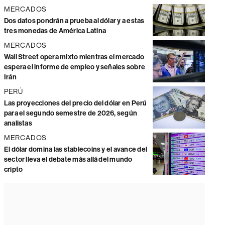
MERCADOS
Dos datos pondrán a prueba al dólar y a estas
tres monedas de América Latina
MERCADOS
Wall Street opera mixto mientras el mercado
espera el informe de empleo y señales sobre
Irán
PERÚ
Las proyecciones del precio del dólar en Perú
para el segundo semestre de 2026, según
analistas
MERCADOS
El dólar domina las stablecoins y el avance del
sector lleva el debate más allá del mundo
cripto