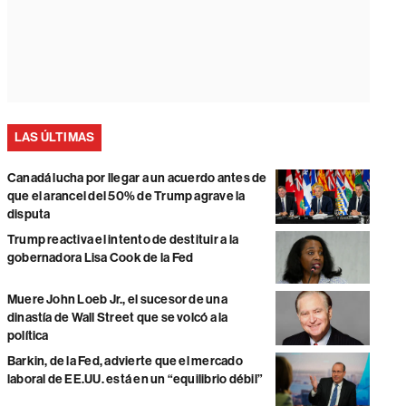
LAS ÚLTIMAS
Canadá lucha por llegar a un acuerdo antes de
que el arancel del 50% de Trump agrave la
disputa
Trump reactiva el intento de destituir a la
gobernadora Lisa Cook de la Fed
Muere John Loeb Jr., el sucesor de una
dinastía de Wall Street que se volcó a la
política
Barkin, de la Fed, advierte que el mercado
laboral de EE.UU. está en un “equilibrio débil”