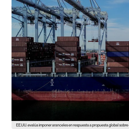
EE.UU. evalúa imponer aranceles en respuesta a propuesta global sobre 