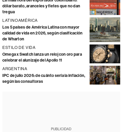
La mala hora del exportador colombiano:
dólar barato, aranceles y fletes que no dan
tregua
LATINOAMÉRICA
Los 5 países de América Latina con mayor
calidad de vida en 2026, según clasificación
de Wharton
ESTILO DE VIDA
Omega x Swatch lanza un reloj con oro para
celebrar el alunizaje del Apollo 11
ARGENTINA
IPC de julio 2026: de cuánto sería la inflación,
según las consultoras
PUBLICIDAD