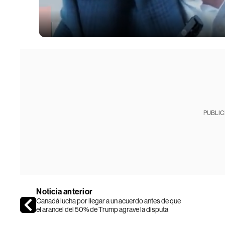
PUBLIC
Noticia anterior
Canadá lucha por llegar a un acuerdo antes de que
el arancel del 50% de Trump agrave la disputa