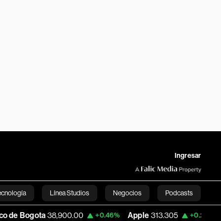
Ingresar
ecnología
Línea Studios
Negocios
Podcasts
8,900.00
Apple
313.305
USD COP
3,15
+0.46%
+0.25%
English