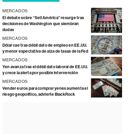
MERCADOS
El debate sobre “Sell América” resurge tras
decisiones de Washington que siembran
dudas
MERCADOS
Dólar cae tras débil dato de empleo en EE.UU.
y menor expectativa de alza de tasas de la Fed
MERCADOS
Yen avanza tras el débil dato laboral de EE.UU.
y crece la alerta por posible intervención
MERCADOS
Vender euros para comprar yenes aumenta el
riesgo geopolítico, advierte BlackRock