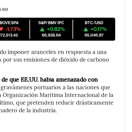
45 AM
IBOVESPA
S&P/BMV IPC
BTC/USD
-1.73%
+0.82%
+0.17%
172,513.42
66,938.64
65,046.87
do imponer aranceles en respuesta a una
s por sus emisiones de dióxido de carbono
es de que EE.UU. había amenazado con
 y gravámenes portuarios a las naciones que
 Organización Marítima Internacional de la
ítimo, que pretenden reducir drásticamente
nadero de la industria.