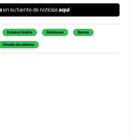
a
aquí
en su fuente de noticias
Estados Unidos
Emisiones
Barcos
Dióxido de carbono