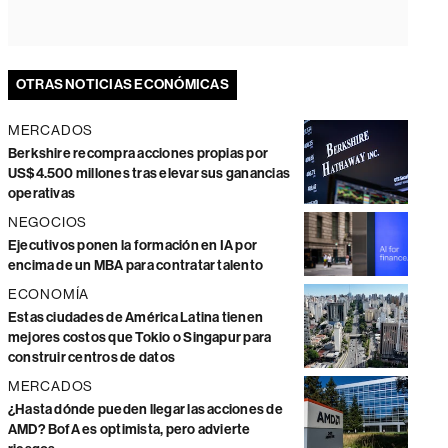
OTRAS NOTICIAS ECONÓMICAS
MERCADOS
Berkshire recompra acciones propias por
US$4.500 millones tras elevar sus ganancias
operativas
NEGOCIOS
Ejecutivos ponen la formación en IA por
encima de un MBA para contratar talento
ECONOMÍA
Estas ciudades de América Latina tienen
mejores costos que Tokio o Singapur para
construir centros de datos
MERCADOS
¿Hasta dónde pueden llegar las acciones de
AMD? BofA es optimista, pero advierte