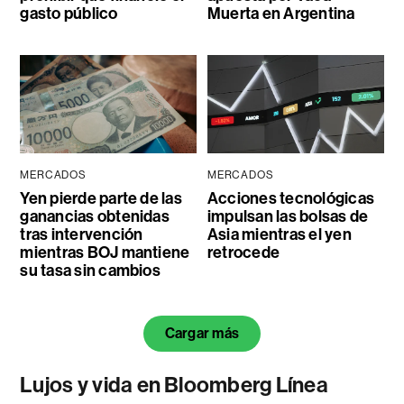
gasto público
Muerta en Argentina
MERCADOS
MERCADOS
Yen pierde parte de las
Acciones tecnológicas
ganancias obtenidas
impulsan las bolsas de
tras intervención
Asia mientras el yen
mientras BOJ mantiene
retrocede
su tasa sin cambios
Cargar más
Lujos y vida en Bloomberg Línea