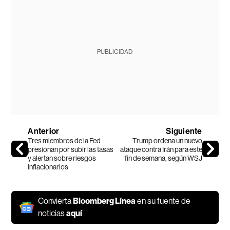
PUBLICIDAD
Anterior
Siguiente
Tres miembros de la Fed
Trump ordena un nuevo
presionan por subir las tasas
ataque contra Irán para este
y alertan sobre riesgos
fin de semana, según WSJ
inflacionarios
Convierta
Bloomberg Línea
en su fuente de
noticias
aquí