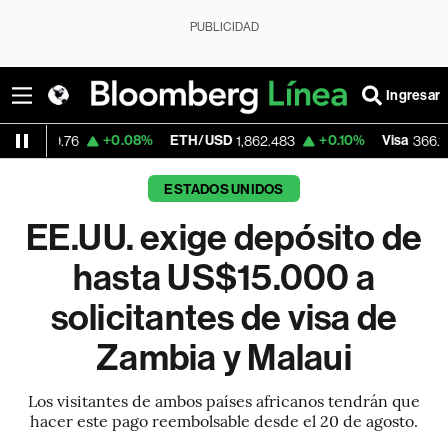
PUBLICIDAD
Ingresar
+0.08%
ETH/USD
+0.10%
Visa
-0.04%
1,862.483
366.13
ESTADOS UNIDOS
EE.UU. exige depósito de
hasta US$15.000 a
solicitantes de visa de
Zambia y Malaui
Los visitantes de ambos países africanos tendrán que
hacer este pago reembolsable desde el 20 de agosto.