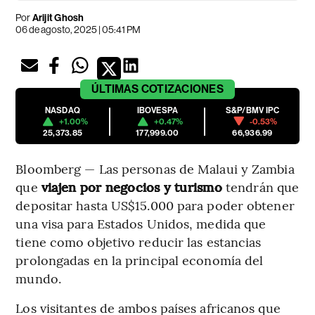
Por
Arijit Ghosh
06 de agosto, 2025 | 05:41 PM
ÚLTIMAS
COTIZACIONES
NASDAQ
IBOVESPA
S&P/BMV IPC
+1.00%
+0.47%
-0.53%
25,373.85
177,999.00
66,936.99
Bloomberg — Las personas de Malaui y Zambia
que
viajen por negocios y turismo
tendrán que
depositar hasta US$15.000 para poder obtener
una visa para Estados Unidos, medida que
tiene como objetivo reducir las estancias
prolongadas en la principal economía del
mundo.
Los visitantes de ambos países africanos que