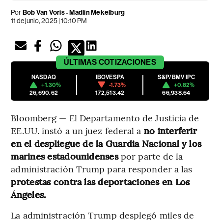
Por
Bob Van Voris - Madlin Mekelburg
11 de junio, 2025 | 10:10 PM
ÚLTIMAS
COTIZACIONES
NASDAQ
IBOVESPA
S&P/BMV IPC
+1.30%
-1.73%
+0.82%
26,690.62
172,513.42
66,938.64
Bloomberg — El Departamento de Justicia de
EE.UU. instó a un juez federal a
no interferir
en el despliegue de la Guardia Nacional y los
marines estadounidenses
por parte de la
administración Trump para responder a las
protestas contra las deportaciones en Los
Ángeles.
La administración Trump desplegó miles de