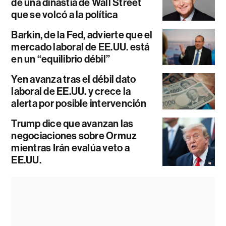
de una dinastía de Wall Street
que se volcó a la política
Barkin, de la Fed, advierte que el
mercado laboral de EE.UU. está
en un “equilibrio débil”
Yen avanza tras el débil dato
laboral de EE.UU. y crece la
alerta por posible intervención
Trump dice que avanzan las
negociaciones sobre Ormuz
mientras Irán evalúa veto a
EE.UU.