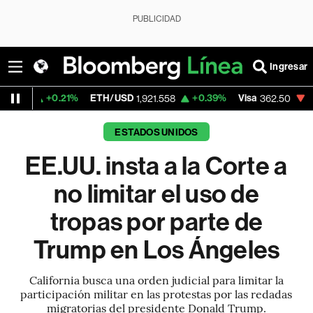
PUBLICIDAD
Ingresar
.21%
ETH/USD
+0.39%
Visa
-2.15%
Merc
1,921.558
362.50
ESTADOS UNIDOS
EE.UU. insta a la Corte a
no limitar el uso de
tropas por parte de
Trump en Los Ángeles
California busca una orden judicial para limitar la
participación militar en las protestas por las redadas
migratorias del presidente Donald Trump.