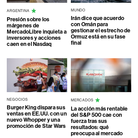
MUNDO
ARGENTINA
Irán dice que acuerdo
Presión sobre los
con Omán para
márgenes de
gestionar el estrecho de
MercadoLibre inquieta a
Ormuz está en su fase
inversores y acciones
final
caen en el Nasdaq
NEGOCIOS
MERCADOS
Burger King dispara sus
La acción más rentable
ventas en EE.UU. con un
del S&P 500 cae con
nuevo Whopper y una
fuerza tras sus
promoción de Star Wars
resultados: qué
preocupa al mercado