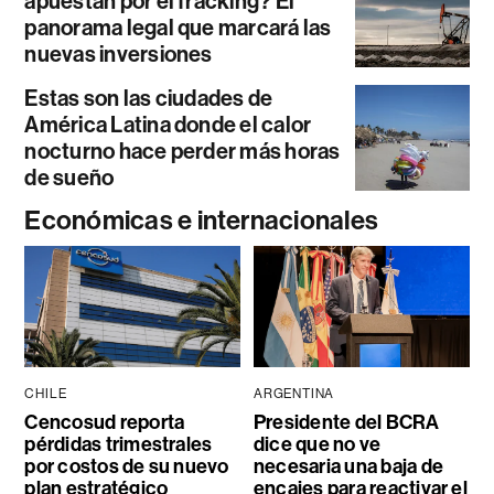
apuestan por el fracking? El
panorama legal que marcará las
nuevas inversiones
Estas son las ciudades de
América Latina donde el calor
nocturno hace perder más horas
de sueño
Económicas e internacionales
CHILE
ARGENTINA
Cencosud reporta
Presidente del BCRA
pérdidas trimestrales
dice que no ve
por costos de su nuevo
necesaria una baja de
plan estratégico
encajes para reactivar el