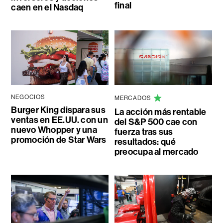
final
caen en el Nasdaq
NEGOCIOS
MERCADOS
Burger King dispara sus
La acción más rentable
ventas en EE.UU. con un
del S&P 500 cae con
nuevo Whopper y una
fuerza tras sus
promoción de Star Wars
resultados: qué
preocupa al mercado