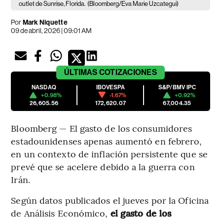
outlet de Sunrise, Florida.
(Bloomberg/Eva Marie Uzcategui)
Por
Mark Niquette
09 de abril, 2026 | 09:01 AM
ÚLTIMAS
COTIZACIONES
NASDAQ
IBOVESPA
S&P/BMV IPC
+0.98%
-1.67%
+0.92%
26,605.56
172,620.07
67,004.35
Bloomberg — El gasto de los consumidores
estadounidenses apenas aumentó en febrero,
en un contexto de inflación persistente que se
prevé que se acelere debido a la guerra con
Irán.
Según datos publicados el jueves por la Oficina
de Análisis Económico,
el gasto de los