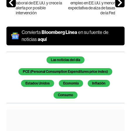
laboral de EE.UU. y crece la
empleo en EE.UU. y menor
alerta por posible
expectativa de alza de tasas
intervención
de la Fed
Convierta
Bloomberg Línea
en su fuente de
noticias
aquí
Temas de este artículo
Las noticias del día
PCE (Personal Consumption Expenditures price index)
Estados Unidos
Economía
Inflación
Consumo