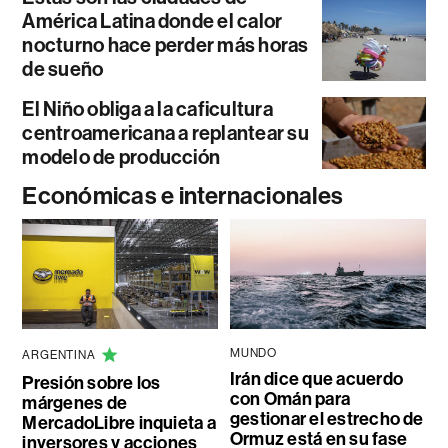
América Latina donde el calor
nocturno hace perder más horas
de sueño
El Niño obliga a la caficultura
centroamericana a replantear su
modelo de producción
Económicas e internacionales
MUNDO
ARGENTINA
Irán dice que acuerdo
Presión sobre los
con Omán para
márgenes de
gestionar el estrecho de
MercadoLibre inquieta a
Ormuz está en su fase
inversores y acciones