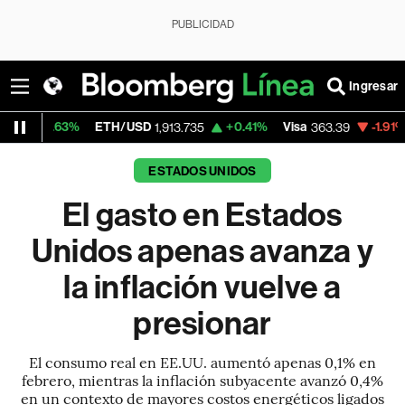
PUBLICIDAD
Ingresar
%
ETH/USD
+0.41%
Visa
-1.91%
MercadoLi
1,913.735
363.39
ESTADOS UNIDOS
El gasto en Estados
Unidos apenas avanza y
la inflación vuelve a
presionar
El consumo real en EE.UU. aumentó apenas 0,1% en
febrero, mientras la inflación subyacente avanzó 0,4%
en un contexto de mayores costos energéticos ligados