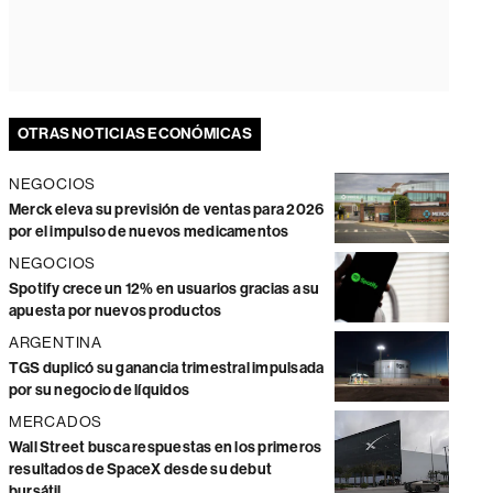
OTRAS NOTICIAS ECONÓMICAS
NEGOCIOS
Merck eleva su previsión de ventas para 2026
por el impulso de nuevos medicamentos
NEGOCIOS
Spotify crece un 12% en usuarios gracias a su
apuesta por nuevos productos
ARGENTINA
TGS duplicó su ganancia trimestral impulsada
por su negocio de líquidos
MERCADOS
Wall Street busca respuestas en los primeros
resultados de SpaceX desde su debut
bursátil