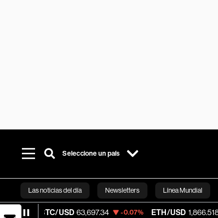
Seleccione un país
Las noticias del día
Newsletters
Línea Mundial
BTC/USD
63,697.34
ETH/USD
1,866.518
-0.07%
-0.05%
Bloomberg 