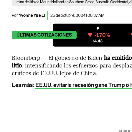
mina de litio de Mount Holland en Southern Cross, Australia Occidental, e
Por
Yvonne Yue Li
25 de octubre, 2024 | 08:37 AM
F
-1.70%
ÚLTIMAS
COTIZACIONES
14.43
Bloomberg — El gobierno de Biden
ha emitido
litio
, intensificando los esfuerzos para despla
críticos de EE.UU. lejos de China.
Lea más:
EE.UU. evitaría recesión gane Trump o 
PUBLIC