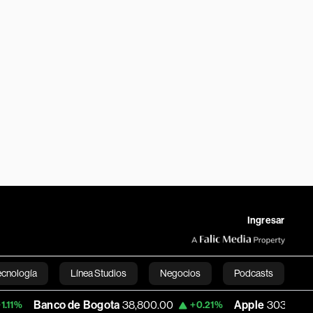
Ingresar
ecnología
Línea Studios
Negocios
Podcasts
o de Bogota
38,800.00
Apple
303.27
U
+0.21%
-1.74%
English