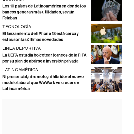
Los 10 países de Latinoamérica en donde los
bancos generan más utilidades, según
Felaban
TECNOLOGÍA
El lanzamiento del iPhone 18 está cerca y
estas son las últimas novedades
LÍNEA DEPORTIVA
La UEFA estudia boicotear torneos de la FIFA
por su plan de abrirse a inversión privada
LATINOAMÉRICA
Ni presencial, ni remoto, ni híbrido: el nuevo
modelo laboral que WeWork ve crecer en
Latinoamérica