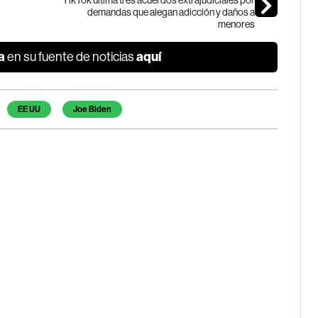
TikTok ultima tres acuerdos extrajudiciales por
demandas que alegan adicción y daños a
menores
a
aquí
en su fuente de noticias
EE UU
Joe Biden