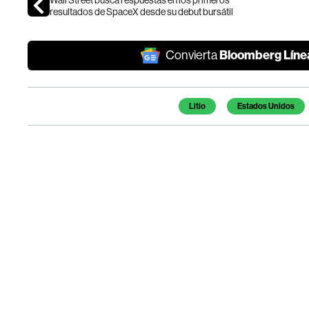
Wall Street busca respuestas en los primeros
resultados de SpaceX desde su debut bursátil
Bloomberg Líne
Convierta
Temas de este artículo
Litio
Estados Unidos