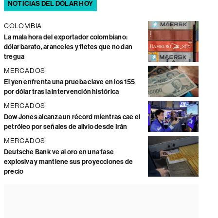
NOTICIAS DEL DÓLAR HOY
COLOMBIA
La mala hora del exportador colombiano:
dólar barato, aranceles y fletes que no dan
tregua
MERCADOS
El yen enfrenta una prueba clave en los 155
por dólar tras la intervención histórica
MERCADOS
Dow Jones alcanza un récord mientras cae el
petróleo por señales de alivio desde Irán
MERCADOS
Deutsche Bank ve al oro en una fase
explosiva y mantiene sus proyecciones de
precio