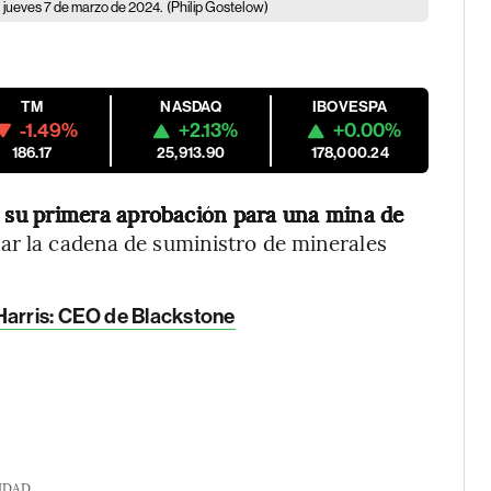
l jueves 7 de marzo de 2024.
(Philip Gostelow)
TM
NASDAQ
IBOVESPA
-1.49%
+2.13%
+0.00%
186.17
25,913.90
178,000.24
 su primera aprobación para una mina de
zar la cadena de suministro de minerales
Harris: CEO de Blackstone
IDAD