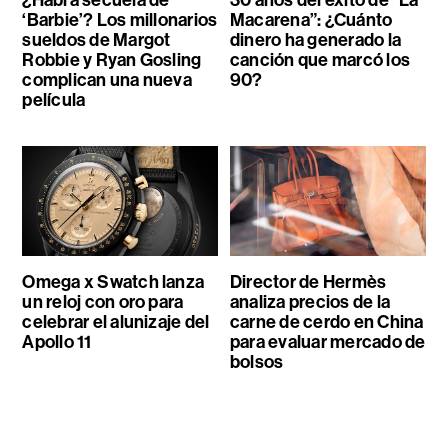
‘Barbie’? Los millonarios
Macarena”: ¿Cuánto
sueldos de Margot
dinero ha generado la
Robbie y Ryan Gosling
canción que marcó los
complican una nueva
90?
película
Omega x Swatch lanza
Director de Hermès
un reloj con oro para
analiza precios de la
celebrar el alunizaje del
carne de cerdo en China
Apollo 11
para evaluar mercado de
bolsos