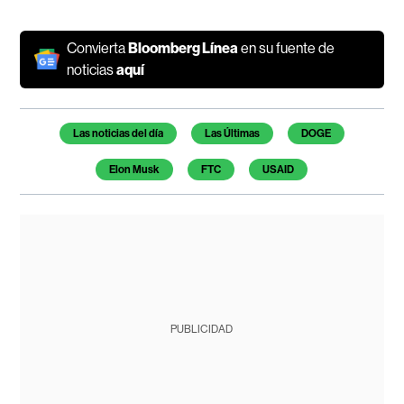
Convierta
Bloomberg Línea
en su fuente de
noticias
aquí
Temas de este artículo
Las noticias del día
Las Últimas
DOGE
Elon Musk
FTC
USAID
PUBLICIDAD