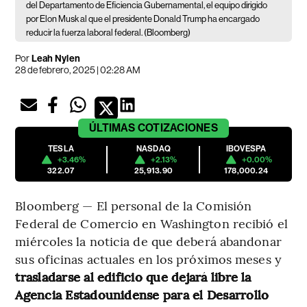
del Departamento de Eficiencia Gubernamental, el equipo dirigido
por Elon Musk al que el presidente Donald Trump ha encargado
reducir la fuerza laboral federal. (Bloomberg)
Por
Leah Nylen
28 de febrero, 2025 | 02:28 AM
ÚLTIMAS
COTIZACIONES
TESLA
NASDAQ
IBOVESPA
+3.46%
+2.13%
+0.00%
322.07
25,913.90
178,000.24
Bloomberg — El personal de la Comisión
Federal de Comercio en Washington recibió el
miércoles la noticia de que deberá abandonar
sus oficinas actuales en los próximos meses y
trasladarse al edificio que dejará libre la
Agencia Estadounidense para el Desarrollo