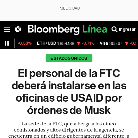
PUBLICIDAD
Ingresar
8%
ETH/USD
-0.71%
Visa
-0.13%
Mercado
1,854.188
365.67
ESTADOS UNIDOS
El personal de la FTC
deberá instalarse en las
oficinas de USAID por
órdenes de Musk
La sede de la FTC, que alberga a los cinco
comisionados y altos dirigentes de la agencia, se
encuentra en un edificio gubernamental diferente, a