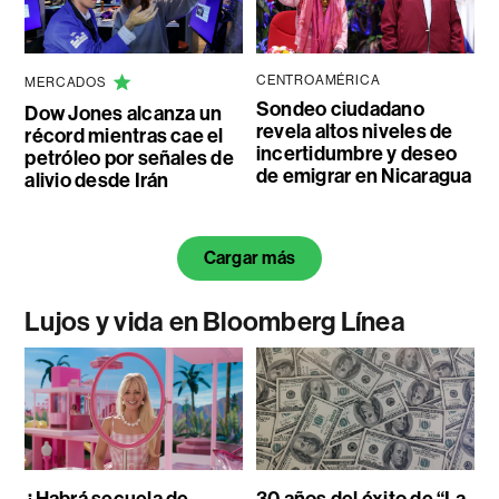
CENTROAMÉRICA
MERCADOS
Sondeo ciudadano
Dow Jones alcanza un
revela altos niveles de
récord mientras cae el
incertidumbre y deseo
petróleo por señales de
de emigrar en Nicaragua
alivio desde Irán
Cargar más
Lujos y vida en Bloomberg Línea
¿Habrá secuela de
30 años del éxito de “La