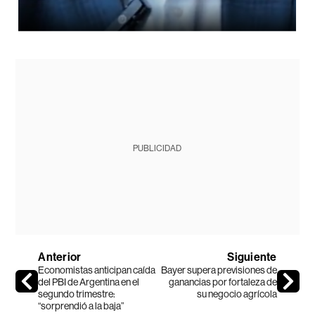
PUBLICIDAD
Anterior
Siguiente
Economistas anticipan caída
Bayer supera previsiones de
del PBI de Argentina en el
ganancias por fortaleza de
segundo trimestre:
su negocio agrícola
“sorprendió a la baja”