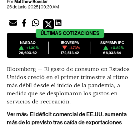
Por
Matthew Boesler
26 de junio, 2025 | 09:39 AM
ÚLTIMAS
COTIZACIONES
NASDAQ
IBOVESPA
S&P/BMV IPC
+1.30%
-1.73%
+0.82%
26,690.62
172,513.42
66,938.64
Bloomberg — El gasto de consumo en Estados
Unidos creció en el primer trimestre al ritmo
más débil desde el inicio de la pandemia, a
medida que se desplomaron los gastos en
servicios de recreación.
Ver más:
El déficit comercial de EE.UU. aumenta
más de lo previsto tras caída de exportaciones