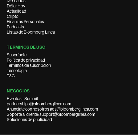
Mercados
Dólar Hoy
Actualidad
Cripto
Finanzas Personales
Podcasts
Listas de Bloomberg Línea
TÉRMINOS DE USO
Suscríbete
Política de privacidad
Términos de suscripción
Tecnología
T&C
NEGOCIOS
Eventos - Summit
partnerships@bloomberglinea.com
Anúnciate con nosotros ads@bloomberglinea.com
Soporte al cliente: support@bloomberglinea.com
Soluciones de publicidad