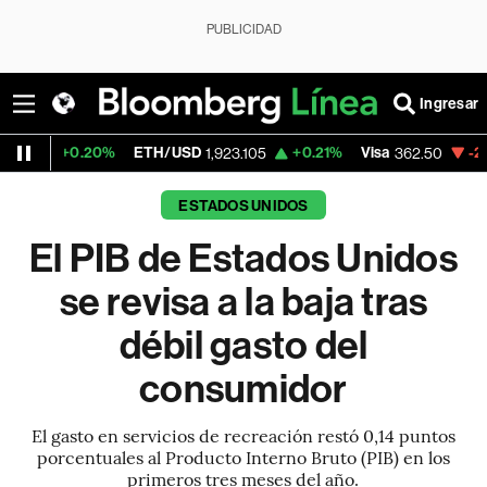
PUBLICIDAD
Ingresar
0.20%
ETH/USD
+0.21%
Visa
-2.15%
Merc
1,923.105
362.50
ESTADOS UNIDOS
El PIB de Estados Unidos
se revisa a la baja tras
débil gasto del
consumidor
El gasto en servicios de recreación restó 0,14 puntos
porcentuales al Producto Interno Bruto (PIB) en los
primeros tres meses del año.