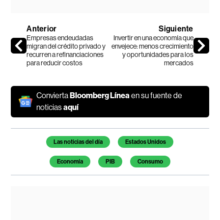
Anterior
Siguiente
Empresas endeudadas
Invertir en una economía que
migran del crédito privado y
envejece: menos crecimiento
recurren a refinanciaciones
y oportunidades para los
para reducir costos
mercados
Convierta
Bloomberg Línea
en su fuente de
noticias
aquí
Temas de este artículo
Las noticias del día
Estados Unidos
Economía
PIB
Consumo