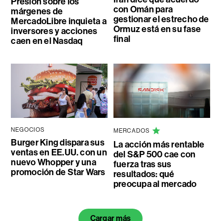
Presión sobre los
con Omán para
márgenes de
gestionar el estrecho de
MercadoLibre inquieta a
Ormuz está en su fase
inversores y acciones
final
caen en el Nasdaq
NEGOCIOS
MERCADOS
Burger King dispara sus
La acción más rentable
ventas en EE.UU. con un
del S&P 500 cae con
nuevo Whopper y una
fuerza tras sus
promoción de Star Wars
resultados: qué
preocupa al mercado
Cargar más