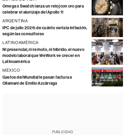
Omega x Swatch lanza un reloj con oro para
celebrar el alunizaje del Apollo 11
ARGENTINA
IPC de julio 2026: de cuánto sería la inflación,
según las consultoras
LATINOAMÉRICA
Ni presencial, ni remoto, ni híbrido: el nuevo
modelo laboral que WeWork ve crecer en
Latinoamérica
MÉXICO
Gastos del Mundial le pasan factura a
Ollamani de Emilio Azcárraga
PUBLICIDAD