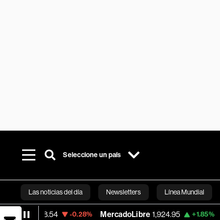
Seleccione un país
Las noticias del día
Newsletters
Línea Mundial
MercadoLibre
1,924.95
Banco de Bogot
-0.28%
+1.85%
Bloomberg 