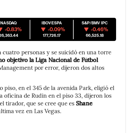
NASDAQ
IBOVESPA
S&P/BMV IPC
-0.83%
-0.09%
-0.46%
26,363.44
177,726.17
66,525.18
 cuatro personas y se suicidó en una torre
o objetivo la Liga Nacional de Fútbol
 Management por error, dijeron dos altos
o piso, en el 345 de la avenida Park, eligió el
 oficina de Rudin en el piso 33, dijeron los
el tirador, que se cree que es
Shane
última vez en Las Vegas.