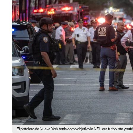
El pistolero de Nueva York tenía como objetivo la NFL: era futbolista y sufr