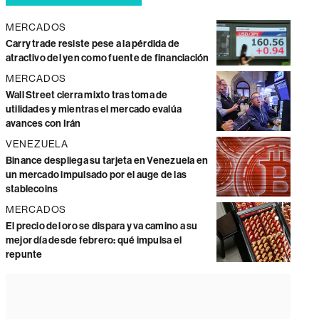
MERCADOS
Carry trade resiste pese a la pérdida de
atractivo del yen como fuente de financiación
MERCADOS
Wall Street cierra mixto tras toma de
utilidades y mientras el mercado evalúa
avances con Irán
VENEZUELA
Binance despliega su tarjeta en Venezuela en
un mercado impulsado por el auge de las
stablecoins
MERCADOS
El precio del oro se dispara y va camino a su
mejor día desde febrero: qué impulsa el
repunte