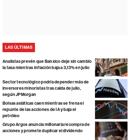
LAS ÚLTIMAS
Analistas prevén que Banxico deje sin cambio
la tasa mientras inflación baja a 3,13% en julio
Sector tecnológico podría depender más de
inversores minoristas tras caída de julio,
según JPMorgan
Bolsas asiáticas caen mientras se frena el
repunte de las acciones de IA y baja el
petróleo
Grupo Argos anuncia millonaria recompra de
acciones y promete duplicar el dividendo