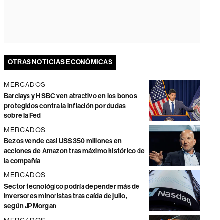
OTRAS NOTICIAS ECONÓMICAS
MERCADOS
Barclays y HSBC ven atractivo en los bonos
protegidos contra la inflación por dudas
sobre la Fed
MERCADOS
Bezos vende casi US$350 millones en
acciones de Amazon tras máximo histórico de
la compañía
MERCADOS
Sector tecnológico podría depender más de
inversores minoristas tras caída de julio,
según JPMorgan
MERCADOS