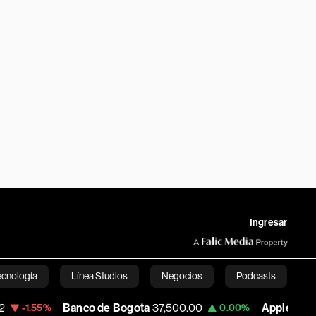
Ingresar
ecnología
Línea Studios
Negocios
Podcasts
Banco de Bogota
37,500.00
Apple
302.97
0.00%
-9.2
English