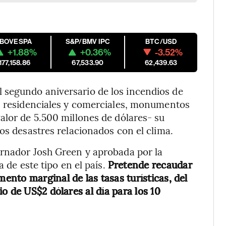
IBOVESPA
S&P/BMV IPC
BTC/USD
+1.88%
+0.36%
-3.52%
177,158.86
67,533.90
62,439.63
 segundo aniversario de los incendios de
os residenciales y comerciales, monumentos
alor de 5.500 millones de dólares- su
os desastres relacionados con el clima.
ernador Josh Green y aprobada por la
a de este tipo en el país.
Pretende recaudar
nto marginal de las tasas turísticas, del
o de US$2 dólares al día para los 10