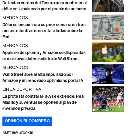
Detectan ventas del Tesoro para contener al
dólar en la pulseada por el precio de un bono
MERCADOS
Dólar se encamina a su peor semana en tres
meses mientras crecen las dudas sobre la
Fed
MERCADOS
Apple se desploma y Amazon se dispara: las
cinco claves del veredicto de Wall Street
MERCADOS
Wall Street abre al alza impulsado por
Amazon y un renovado optimismo por la IA
LÍNEA DEPORTIVA
La protesta contra la FIFA se extiende: Real
Madrid y Juventus se oponen al plan de
inversión privada
OPINIÓN BLOOMBERG
Matthew Brooker