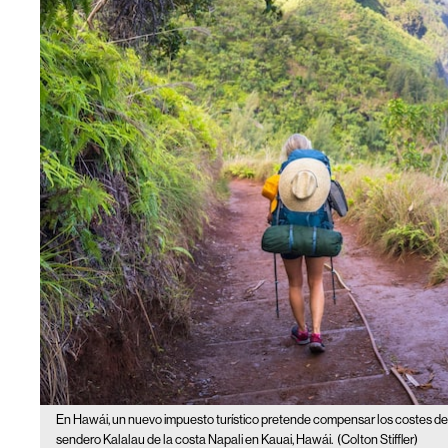
En Hawái, un nuevo impuesto turístico pretende compensar los costes de
sendero Kalalau de la costa Napali en Kauai, Hawái.
(Colton Stiffler)