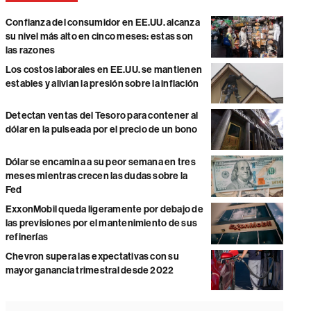
Confianza del consumidor en EE.UU. alcanza
su nivel más alto en cinco meses: estas son
las razones
Los costos laborales en EE.UU. se mantienen
estables y alivian la presión sobre la inflación
Detectan ventas del Tesoro para contener al
dólar en la pulseada por el precio de un bono
Dólar se encamina a su peor semana en tres
meses mientras crecen las dudas sobre la
Fed
ExxonMobil queda ligeramente por debajo de
las previsiones por el mantenimiento de sus
refinerías
Chevron supera las expectativas con su
mayor ganancia trimestral desde 2022