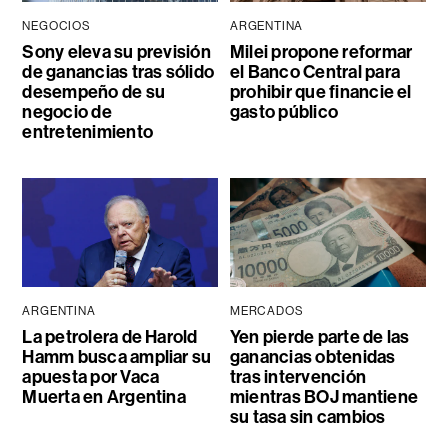
NEGOCIOS
ARGENTINA
Sony eleva su previsión
Milei propone reformar
de ganancias tras sólido
el Banco Central para
desempeño de su
prohibir que financie el
negocio de
gasto público
entretenimiento
ARGENTINA
MERCADOS
La petrolera de Harold
Yen pierde parte de las
Hamm busca ampliar su
ganancias obtenidas
apuesta por Vaca
tras intervención
Muerta en Argentina
mientras BOJ mantiene
su tasa sin cambios