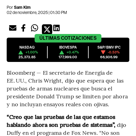
Por
Sam Kim
02 de noviembre, 2025 | 01:30 PM
ÚLTIMAS
COTIZACIONES
NASDAQ
IBOVESPA
S&P/BMV IPC
+1.00%
+0.47%
-0.53%
25,373.85
177,999.00
66,936.99
Bloomberg — El secretario de Energía de
EE. UU., Chris Wright, dijo que espera que las
pruebas de armas nucleares que busca el
presidente Donald Trump se limiten por ahora
y no incluyan ensayos reales con ojivas.
“Creo que las pruebas de las que estamos
hablando ahora son pruebas de sistemas”,
dijo
Duffy en el programa de Fox News. “No son