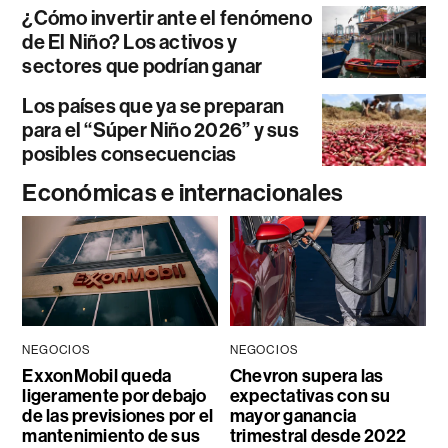
¿Cómo invertir ante el fenómeno
de El Niño? Los activos y
sectores que podrían ganar
Los países que ya se preparan
para el “Súper Niño 2026” y sus
posibles consecuencias
Económicas e internacionales
NEGOCIOS
NEGOCIOS
ExxonMobil queda
Chevron supera las
ligeramente por debajo
expectativas con su
de las previsiones por el
mayor ganancia
mantenimiento de sus
trimestral desde 2022