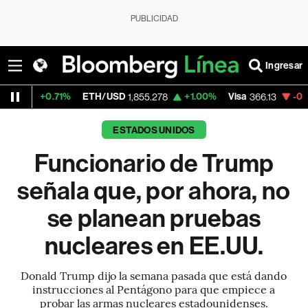
PUBLICIDAD
Ingresar
.71%
ETH/USD
+1.00%
Visa
-0.04%
Merc
1,855.278
366.13
ESTADOS UNIDOS
Funcionario de Trump
señala que, por ahora, no
se planean pruebas
nucleares en EE.UU.
Donald Trump dijo la semana pasada que está dando
instrucciones al Pentágono para que empiece a
probar las armas nucleares estadounidenses.