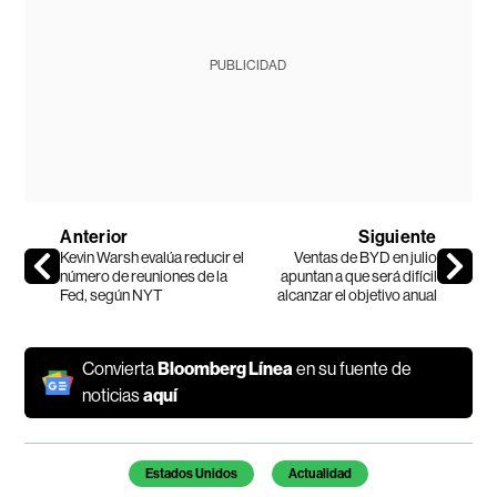
PUBLICIDAD
Anterior
Siguiente
Kevin Warsh evalúa reducir el
Ventas de BYD en julio
número de reuniones de la
apuntan a que será difícil
Fed, según NYT
alcanzar el objetivo anual
Convierta
Bloomberg Línea
en su fuente de
noticias
aquí
Temas de este artículo
Estados Unidos
Actualidad