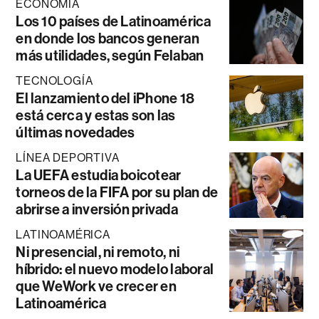
ECONOMÍA
Los 10 países de Latinoamérica
en donde los bancos generan
más utilidades, según Felaban
TECNOLOGÍA
El lanzamiento del iPhone 18
está cerca y estas son las
últimas novedades
LÍNEA DEPORTIVA
La UEFA estudia boicotear
torneos de la FIFA por su plan de
abrirse a inversión privada
LATINOAMÉRICA
Ni presencial, ni remoto, ni
híbrido: el nuevo modelo laboral
que WeWork ve crecer en
Latinoamérica