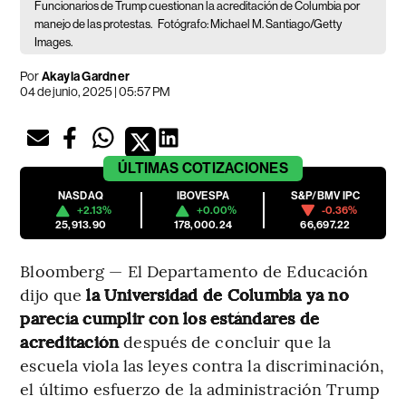
Funcionarios de Trump cuestionan la acreditación de Columbia por
manejo de las protestas.
Fotógrafo: Michael M. Santiago/Getty
Images.
Por
Akayla Gardner
04 de junio, 2025 | 05:57 PM
ÚLTIMAS
COTIZACIONES
NASDAQ
IBOVESPA
S&P/BMV IPC
+2.13%
+0.00%
-0.36%
25,913.90
178,000.24
66,697.22
Bloomberg — El Departamento de Educación
dijo que
la Universidad de Columbia ya no
parecía cumplir con los estándares de
acreditación
después de concluir que la
escuela viola las leyes contra la discriminación,
el último esfuerzo de la administración Trump