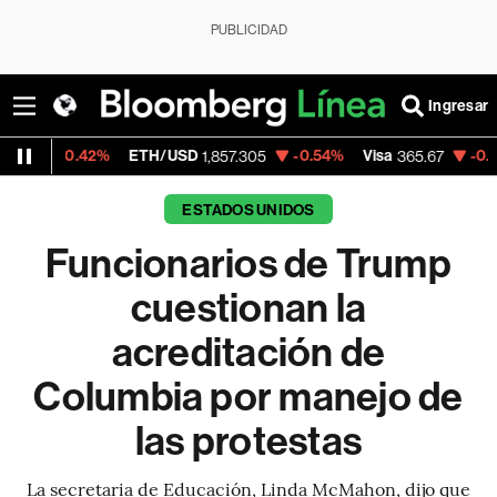
PUBLICIDAD
Ingresar
%
ETH/USD
-0.54%
Visa
-0.13%
MercadoL
1,857.305
365.67
ESTADOS UNIDOS
Funcionarios de Trump
cuestionan la
acreditación de
Columbia por manejo de
las protestas
La secretaria de Educación, Linda McMahon, dijo que