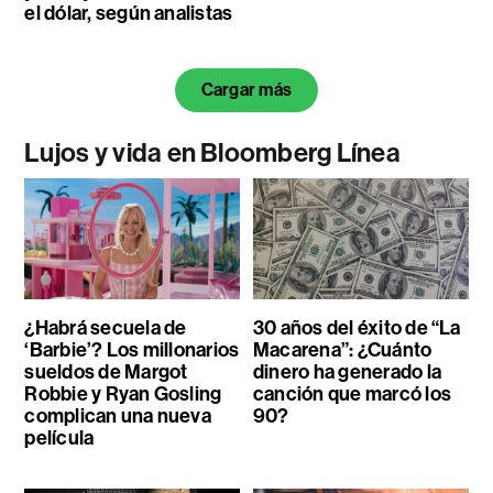
el dólar, según analistas
Cargar más
Lujos y vida en Bloomberg Línea
¿Habrá secuela de
30 años del éxito de “La
‘Barbie’? Los millonarios
Macarena”: ¿Cuánto
sueldos de Margot
dinero ha generado la
Robbie y Ryan Gosling
canción que marcó los
complican una nueva
90?
película