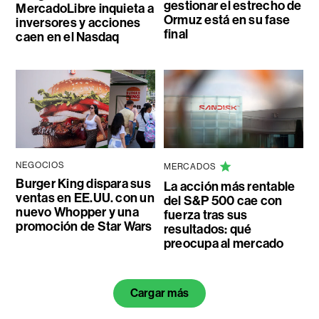
gestionar el estrecho de
MercadoLibre inquieta a
Ormuz está en su fase
inversores y acciones
final
caen en el Nasdaq
NEGOCIOS
MERCADOS
Burger King dispara sus
La acción más rentable
ventas en EE.UU. con un
del S&P 500 cae con
nuevo Whopper y una
fuerza tras sus
promoción de Star Wars
resultados: qué
preocupa al mercado
Cargar más