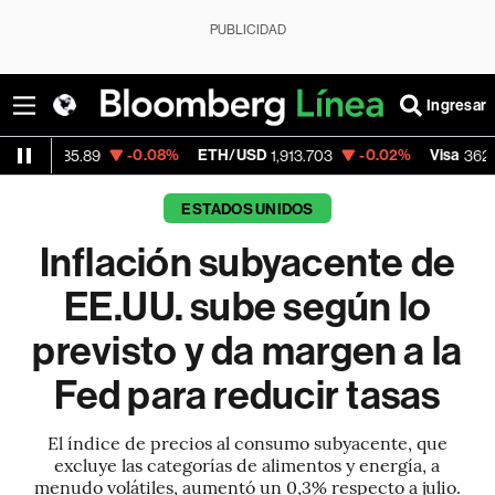
PUBLICIDAD
Ingresar
-0.08%
ETH/USD
-0.02%
Visa
-2.15
89
1,913.703
362.50
ESTADOS UNIDOS
Inflación subyacente de
EE.UU. sube según lo
previsto y da margen a la
Fed para reducir tasas
El índice de precios al consumo subyacente, que
excluye las categorías de alimentos y energía, a
menudo volátiles, aumentó un 0,3% respecto a julio.