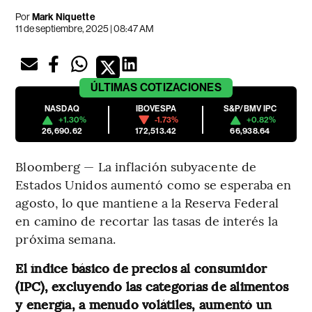
Por
Mark Niquette
11 de septiembre, 2025 | 08:47 AM
ÚLTIMAS
COTIZACIONES
NASDAQ
IBOVESPA
S&P/BMV IPC
+1.30%
-1.73%
+0.82%
26,690.62
172,513.42
66,938.64
Bloomberg — La inflación subyacente de
Estados Unidos aumentó como se esperaba en
agosto, lo que mantiene a la Reserva Federal
en camino de recortar las tasas de interés la
próxima semana.
El índice básico de precios al consumidor
(IPC), excluyendo las categorías de alimentos
y energía, a menudo volátiles, aumentó un