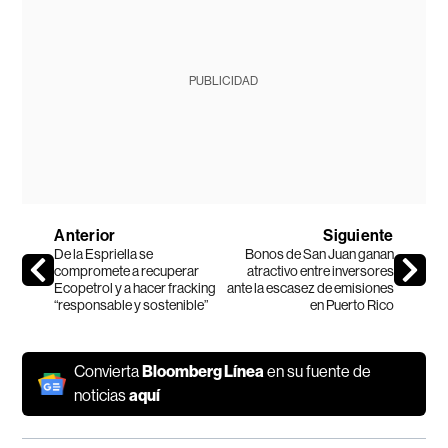
PUBLICIDAD
Anterior
Siguiente
De la Espriella se
Bonos de San Juan ganan
compromete a recuperar
atractivo entre inversores
Ecopetrol y a hacer fracking
ante la escasez de emisiones
“responsable y sostenible”
en Puerto Rico
Convierta
Bloomberg Línea
en su fuente de
noticias
aquí