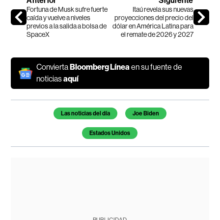
Anterior
Siguiente
Fortuna de Musk sufre fuerte
Itaú revela sus nuevas
caída y vuelve a niveles
proyecciones del precio del
previos a la salida a bolsa de
dólar en América Latina para
SpaceX
el remate de 2026 y 2027
Convierta
Bloomberg Línea
en su fuente de
noticias
aquí
Temas de este artículo
Las noticias del día
Joe Biden
Estados Unidos