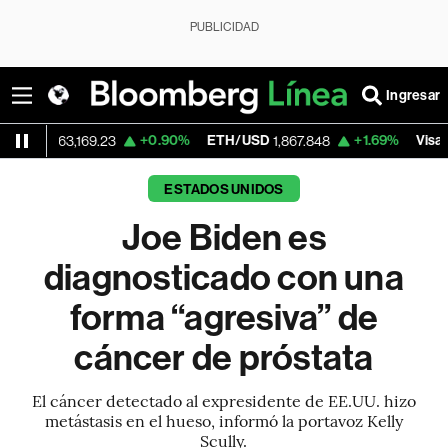
PUBLICIDAD
Ingresar
+0.90%
ETH/USD
+1.69%
Visa
-
3,169.23
1,867.848
366.13
ESTADOS UNIDOS
Joe Biden es
diagnosticado con una
forma “agresiva” de
cáncer de próstata
El cáncer detectado al expresidente de EE.UU. hizo
metástasis en el hueso, informó la portavoz Kelly
Scully.