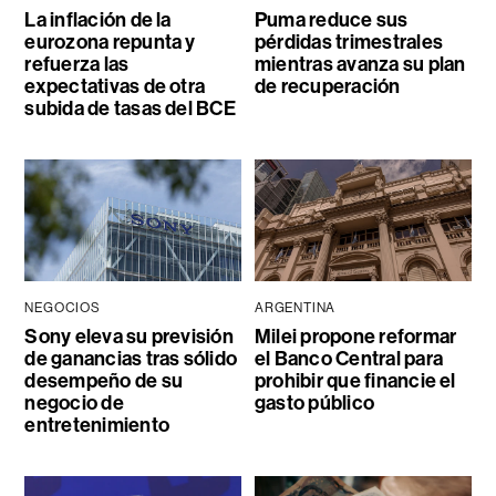
La inflación de la
Puma reduce sus
eurozona repunta y
pérdidas trimestrales
refuerza las
mientras avanza su plan
expectativas de otra
de recuperación
subida de tasas del BCE
NEGOCIOS
ARGENTINA
Sony eleva su previsión
Milei propone reformar
de ganancias tras sólido
el Banco Central para
desempeño de su
prohibir que financie el
negocio de
gasto público
entretenimiento