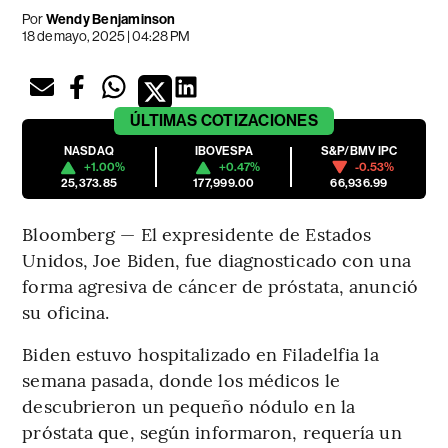
Por
Wendy Benjaminson
18 de mayo, 2025 | 04:28 PM
ÚLTIMAS
COTIZACIONES
NASDAQ
IBOVESPA
S&P/BMV IPC
+1.00%
+0.47%
-0.53%
25,373.85
177,999.00
66,936.99
Bloomberg — El expresidente de Estados
Unidos, Joe Biden, fue diagnosticado con una
forma agresiva de cáncer de próstata, anunció
su oficina.
Biden estuvo hospitalizado en Filadelfia la
semana pasada, donde los médicos le
descubrieron un pequeño nódulo en la
próstata que, según informaron, requería un