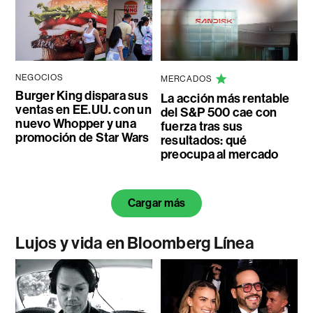
NEGOCIOS
MERCADOS
Burger King dispara sus
La acción más rentable
ventas en EE.UU. con un
del S&P 500 cae con
nuevo Whopper y una
fuerza tras sus
promoción de Star Wars
resultados: qué
preocupa al mercado
Cargar más
Lujos y vida en Bloomberg Línea