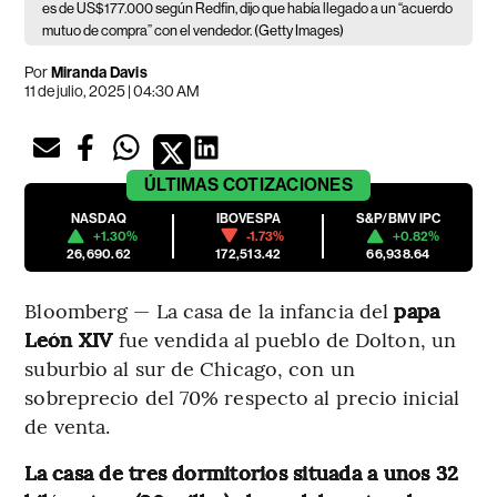
es de US$177.000 según Redfin, dijo que había llegado a un “acuerdo
mutuo de compra” con el vendedor. (Getty Images)
Por
Miranda Davis
11 de julio, 2025 | 04:30 AM
ÚLTIMAS
COTIZACIONES
NASDAQ
IBOVESPA
S&P/BMV IPC
+1.30%
-1.73%
+0.82%
26,690.62
172,513.42
66,938.64
Bloomberg — La casa de la infancia del
papa
León XIV
fue vendida al pueblo de Dolton, un
suburbio al sur de Chicago, con un
sobreprecio del 70% respecto al precio inicial
de venta.
La casa de tres dormitorios situada a unos 32