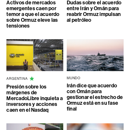
Activos de mercados
Dudas sobre el acuerdo
emergentes caen por
entre Irán y Omán para
temor a que el acuerdo
reabrir Ormuz impulsan
sobre Ormuz eleve las
al petróleo
tensiones
MUNDO
ARGENTINA
Irán dice que acuerdo
Presión sobre los
con Omán para
márgenes de
gestionar el estrecho de
MercadoLibre inquieta a
Ormuz está en su fase
inversores y acciones
final
caen en el Nasdaq