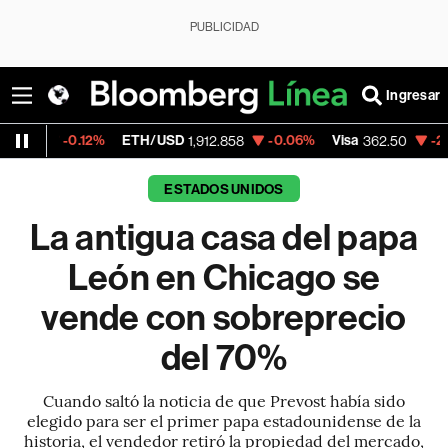
PUBLICIDAD
Ingresar
.12%
ETH/USD
-0.06%
Visa
-2.15%
Merca
1,912.858
362.50
ESTADOS UNIDOS
La antigua casa del papa
León en Chicago se
vende con sobreprecio
del 70%
Cuando saltó la noticia de que Prevost había sido
elegido para ser el primer papa estadounidense de la
historia, el vendedor retiró la propiedad del mercado,