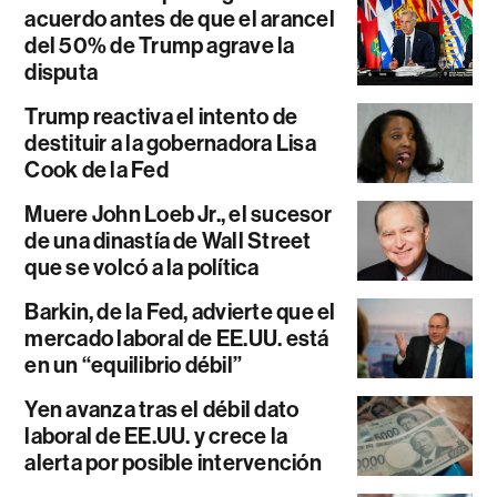
acuerdo antes de que el arancel
del 50% de Trump agrave la
disputa
Trump reactiva el intento de
destituir a la gobernadora Lisa
Cook de la Fed
Muere John Loeb Jr., el sucesor
de una dinastía de Wall Street
que se volcó a la política
Barkin, de la Fed, advierte que el
mercado laboral de EE.UU. está
en un “equilibrio débil”
Yen avanza tras el débil dato
laboral de EE.UU. y crece la
alerta por posible intervención