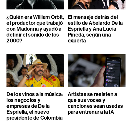
¿Quién era William Orbit,
El mensaje detrás del
el productor que trabajó
estilo de Abelardo De la
con Madonna y ayudó a
Espriella y Ana Lucía
definir el sonido de los
Pineda, según una
2000?
experta
De los vinos a la música:
Artistas se resisten a
los negocios y
que sus voces y
empresas de De la
canciones sean usadas
Espriella, el nuevo
para entrenar a la IA
presidente de Colombia