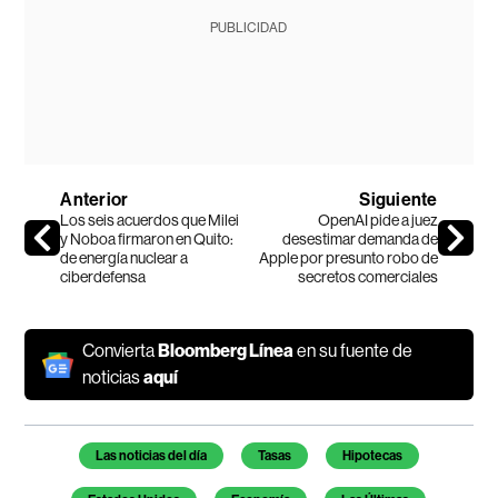
PUBLICIDAD
Anterior
Siguiente
Los seis acuerdos que Milei
OpenAI pide a juez
y Noboa firmaron en Quito:
desestimar demanda de
de energía nuclear a
Apple por presunto robo de
ciberdefensa
secretos comerciales
Convierta
Bloomberg Línea
en su fuente de
noticias
aquí
Temas de este artículo
Las noticias del día
Tasas
Hipotecas