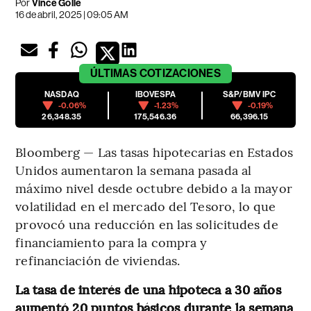
Por
Vince Golle
16 de abril, 2025 | 09:05 AM
ÚLTIMAS
COTIZACIONES
NASDAQ
IBOVESPA
S&P/BMV IPC
-0.06%
-1.23%
-0.19%
26,348.35
175,546.36
66,396.15
Bloomberg — Las tasas hipotecarias en Estados
Unidos aumentaron la semana pasada al
máximo nivel desde octubre debido a la mayor
volatilidad en el mercado del Tesoro, lo que
provocó una reducción en las solicitudes de
financiamiento para la compra y
refinanciación de viviendas.
La tasa de interés de una hipoteca a 30 años
aumentó 20 puntos básicos durante la semana