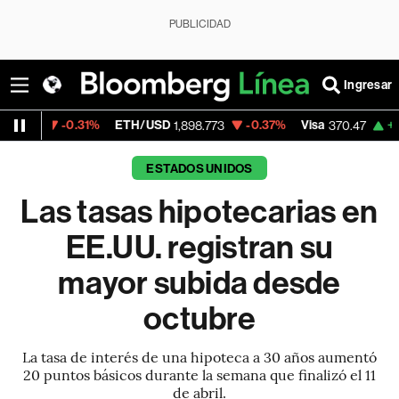
PUBLICIDAD
Ingresar
-0.31%
ETH/USD
-0.37%
Visa
+0.52%
Mer
1,898.773
370.47
ESTADOS UNIDOS
Las tasas hipotecarias en
EE.UU. registran su
mayor subida desde
octubre
La tasa de interés de una hipoteca a 30 años aumentó
20 puntos básicos durante la semana que finalizó el 11
de abril.