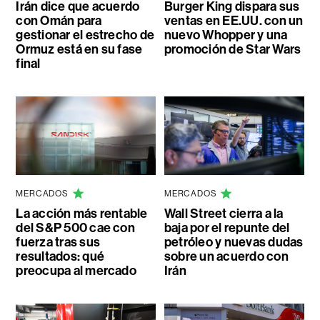
Irán dice que acuerdo
Burger King dispara sus
con Omán para
ventas en EE.UU. con un
gestionar el estrecho de
nuevo Whopper y una
Ormuz está en su fase
promoción de Star Wars
final
MERCADOS
MERCADOS
La acción más rentable
Wall Street cierra a la
del S&P 500 cae con
baja por el repunte del
fuerza tras sus
petróleo y nuevas dudas
resultados: qué
sobre un acuerdo con
preocupa al mercado
Irán