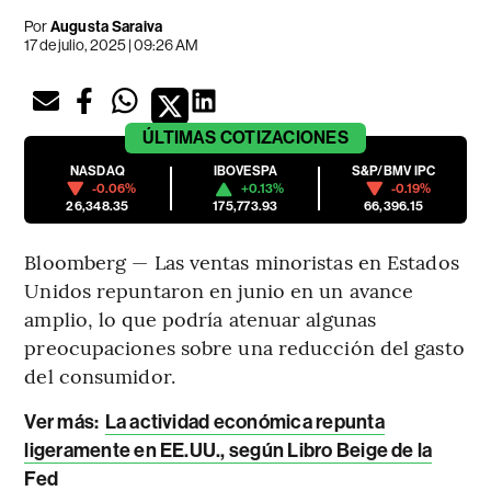
Por
Augusta Saraiva
17 de julio, 2025 | 09:26 AM
ÚLTIMAS
COTIZACIONES
NASDAQ
IBOVESPA
S&P/BMV IPC
-0.06%
+0.13%
-0.19%
26,348.35
175,773.93
66,396.15
Bloomberg — Las ventas minoristas en Estados
Unidos repuntaron en junio en un avance
amplio, lo que podría atenuar algunas
preocupaciones sobre una reducción del gasto
del consumidor.
Ver más:
La actividad económica repunta
ligeramente en EE.UU., según Libro Beige de la
Fed