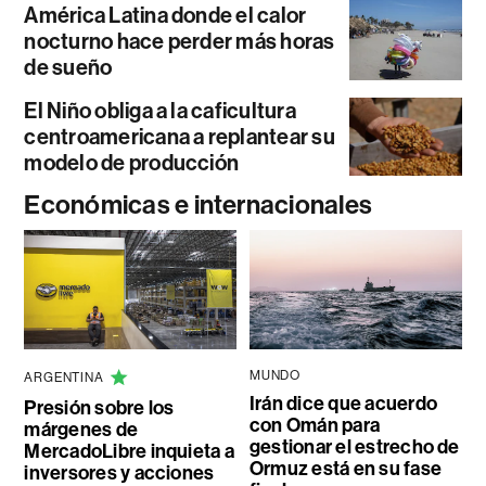
América Latina donde el calor
nocturno hace perder más horas
de sueño
El Niño obliga a la caficultura
centroamericana a replantear su
modelo de producción
Económicas e internacionales
MUNDO
ARGENTINA
Irán dice que acuerdo
Presión sobre los
con Omán para
márgenes de
gestionar el estrecho de
MercadoLibre inquieta a
Ormuz está en su fase
inversores y acciones