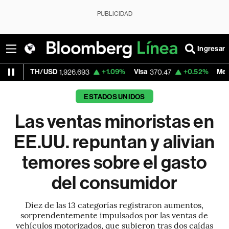
PUBLICIDAD
Ingresar
/USD
+1.09%
Visa
+0.52%
MercadoLibre
1,926.693
370.47
1,
ESTADOS UNIDOS
Las ventas minoristas en
EE.UU. repuntan y alivian
temores sobre el gasto
del consumidor
Diez de las 13 categorías registraron aumentos,
sorprendentemente impulsados por las ventas de
vehículos motorizados, que subieron tras dos caídas