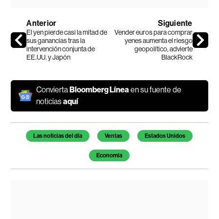
Anterior
Siguiente
El yen pierde casi la mitad de
Vender euros para comprar
sus ganancias tras la
yenes aumenta el riesgo
intervención conjunta de
geopolítico, advierte
EE.UU. y Japón
BlackRock
Convierta
Bloomberg Línea
en su fuente de
noticias
aquí
Temas de este artículo
Las noticias del día
Ventas
Estados Unidos
Economía