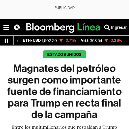
PUBLICIDAD
Ingresar
TH/USD
-0.71%
Visa
-0.28%
MercadoLibre
1,902.20
368.54
ESTADOS UNIDOS
Magnates del petróleo
surgen como importante
fuente de financiamiento
para Trump en recta final
de la campaña
Entre los multimillonarios que respaldan a Trump