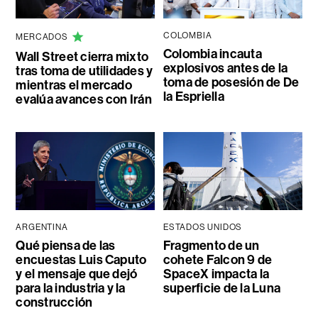
COLOMBIA
MERCADOS
Colombia incauta
Wall Street cierra mixto
explosivos antes de la
tras toma de utilidades y
toma de posesión de De
mientras el mercado
la Espriella
evalúa avances con Irán
ARGENTINA
ESTADOS UNIDOS
Qué piensa de las
Fragmento de un
encuestas Luis Caputo
cohete Falcon 9 de
y el mensaje que dejó
SpaceX impacta la
para la industria y la
superficie de la Luna
construcción