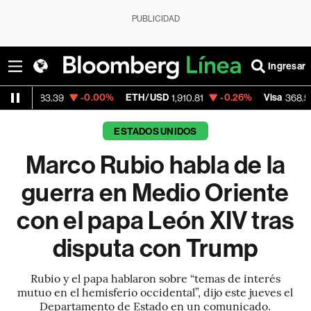
PUBLICIDAD
Ingresar
-0.00%
ETH/USD
-0.26%
Visa
-0.28
.39
1,910.81
368.54
ESTADOS UNIDOS
Marco Rubio habla de la
guerra en Medio Oriente
con el papa León XIV tras
disputa con Trump
Rubio y el papa hablaron sobre “temas de interés
mutuo en el hemisferio occidental”, dijo este jueves el
Departamento de Estado en un comunicado.