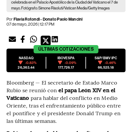
celebrada en el Palacio Apostólico de la Ciudad del Vaticano el 7 de
mayo. Fotógrafo: Simone Risoluti/Vatican Media/Getty Images
Por
Flavia Rotondi - Donato Paolo Mancini
07 de mayo, 2026 | 12:17 PM
ÚLTIMAS
COTIZACIONES
NASDAQ
IBOVESPA
S&P/BMV IPC
-0.83%
-0.09%
-0.46%
26,363.44
177,726.17
66,525.18
Bloomberg — El secretario de Estado Marco
Rubio se reunió con
el papa León XIV en el
Vaticano
para hablar del conflicto en Medio
Oriente, tras el enfrentamiento público entre
el pontífice y el presidente Donald Trump en
las últimas semanas.