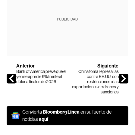
PUBLICIDAD
Anterior
Siguiente
Bank of America prevé que el
China toma represalias
yen se aprecie 6% frente al
contra EE.UU. con
dólar a finales de 2026
restricciones a las
exportaciones de drones y
sanciones
Convierta
Bloomberg Línea
en su fuente de
noticias
aquí