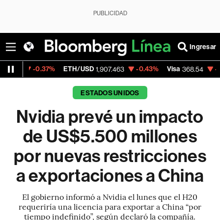
PUBLICIDAD
Ingresar
.37%
ETH/USD
-0.43%
Visa
-0.28%
Merc
1,907.463
368.54
ESTADOS UNIDOS
Nvidia prevé un impacto
de US$5.500 millones
por nuevas restricciones
a exportaciones a China
El gobierno informó a Nvidia el lunes que el H20
requeriría una licencia para exportar a China “por
tiempo indefinido”, según declaró la compañía.