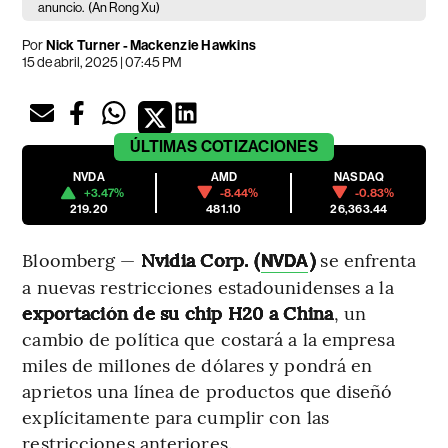
anuncio.
(An Rong Xu)
Por
Nick Turner - Mackenzie Hawkins
15 de abril, 2025 | 07:45 PM
ÚLTIMAS
COTIZACIONES
NVDA
AMD
NASDAQ
+3.47%
-8.44%
-0.83%
219.20
481.10
26,363.44
Bloomberg —
Nvidia Corp. (
)
se enfrenta
NVDA
a nuevas restricciones estadounidenses a la
exportación de su chip H20 a China
, un
cambio de política que costará a la empresa
miles de millones de dólares y pondrá en
aprietos una línea de productos que diseñó
explícitamente para cumplir con las
restricciones anteriores.