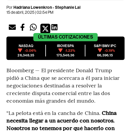
Por
Hadriana Lowenkron - Stephanie Lai
15 de abril, 2025 | 02:54 PM
ÚLTIMAS
COTIZACIONES
NASDAQ
IBOVESPA
S&P/BMV IPC
-0.06%
-1.23%
-0.19%
26,348.35
175,546.36
66,396.15
Bloomberg — El presidente Donald Trump
pidió a China que se acercara a él para iniciar
negociaciones destinadas a resolver la
creciente disputa comercial entre las dos
economías más grandes del mundo.
“La pelota está en la cancha de China.
China
necesita llegar a un acuerdo con nosotros.
Nosotros no tenemos por qué hacerlo con