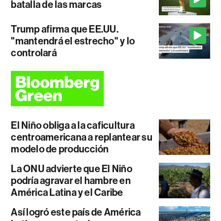
batalla de las marcas
Trump afirma que EE.UU.
"mantendrá el estrecho" y lo
controlará
El Niño obliga a la caficultura
centroamericana a replantear su
modelo de producción
La ONU advierte que El Niño
podría agravar el hambre en
América Latina y el Caribe
Así logró este país de América