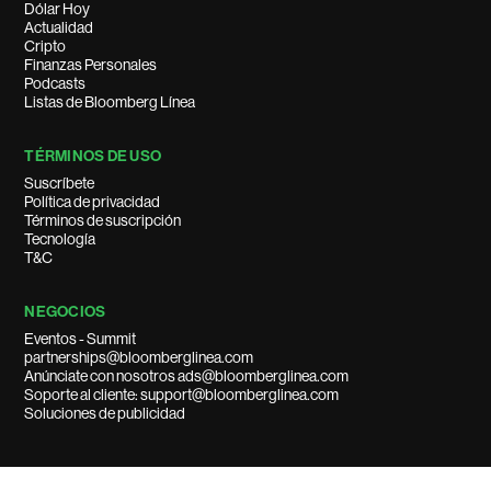
Dólar Hoy
Actualidad
Cripto
Finanzas Personales
Podcasts
Listas de Bloomberg Línea
TÉRMINOS DE USO
Suscríbete
Política de privacidad
Términos de suscripción
Tecnología
T&C
NEGOCIOS
Eventos - Summit
partnerships@bloomberglinea.com
Anúnciate con nosotros ads@bloomberglinea.com
Soporte al cliente: support@bloomberglinea.com
Soluciones de publicidad