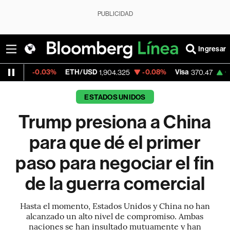
PUBLICIDAD
Ingresar
.03%
ETH/USD
-0.08%
Visa
+0.52%
Mer
1,904.325
370.47
ESTADOS UNIDOS
Trump presiona a China
para que dé el primer
paso para negociar el fin
de la guerra comercial
Hasta el momento, Estados Unidos y China no han
alcanzado un alto nivel de compromiso. Ambas
naciones se han insultado mutuamente y han