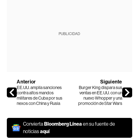
PUBLICIDAD
Anterior
Siguiente
EE.UU. amplía sanciones
Burger King dispara sus
contra altos mandos
ventas en EE.UU. con un
militares de Cuba por sus
nuevo Whopper y una
nexos con China y Rusia
promoción de Star Wars
Convierta
Bloomberg Línea
en su fuente de
noticias
aquí