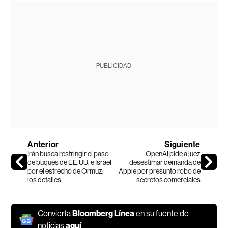
PUBLICIDAD
Anterior
Siguiente
Irán busca restringir el paso
OpenAI pide a juez
de buques de EE.UU. e Israel
desestimar demanda de
por el estrecho de Ormuz:
Apple por presunto robo de
los detalles
secretos comerciales
Convierta
Bloomberg Línea
en su fuente de
noticias
aquí