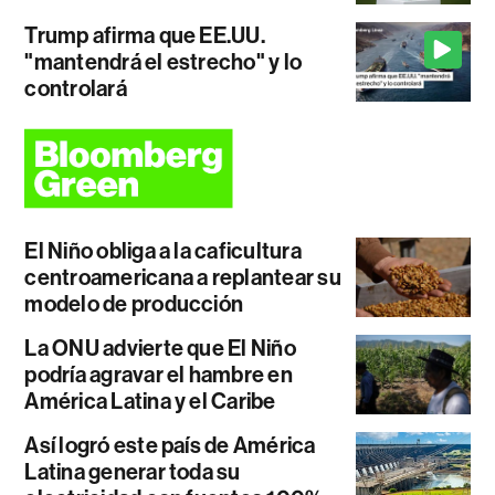
Trump afirma que EE.UU.
"mantendrá el estrecho" y lo
controlará
El Niño obliga a la caficultura
centroamericana a replantear su
modelo de producción
La ONU advierte que El Niño
podría agravar el hambre en
América Latina y el Caribe
Así logró este país de América
Latina generar toda su