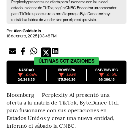
Perplexity presenta una oferta para fusionarse con la unidad
estadounidense de TikTok, según CNBC
Encontrar un comprador
para TikTok supone un reto, no sólo porque ByteDance se haya
resistido a la idea de vender, sino por el precio previsto.
Por
Alan Goldstein
18 de enero, 2025 | 03:48 PM
ÚLTIMAS
COTIZACIONES
NASDAQ
IBOVESPA
S&P/BMV IPC
-0.06%
-1.23%
-0.19%
26,348.35
175,546.36
66,396.15
Bloomberg — Perplexity AI presentó una
oferta a la matriz de TikTok, ByteDance Ltd.,
para fusionarse con sus operaciones en
Estados Unidos y crear una nueva entidad,
informó el sábado la CNBC.