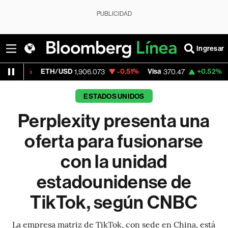
PUBLICIDAD
Ingresar
ETH/USD
-0.51%
Visa
+0.52%
MercadoLi
1,906.073
370.47
ESTADOS UNIDOS
Perplexity presenta una
oferta para fusionarse
con la unidad
estadounidense de
TikTok, según CNBC
La empresa matriz de TikTok, con sede en China, está