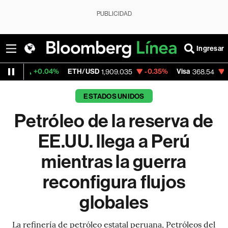
PUBLICIDAD
Ingresar
.04%
ETH/USD
-0.35%
Visa
-0.28%
Mer
1,909.035
368.54
ESTADOS UNIDOS
Petróleo de la reserva de
EE.UU. llega a Perú
mientras la guerra
reconfigura flujos
globales
La refinería de petróleo estatal peruana, Petróleos del