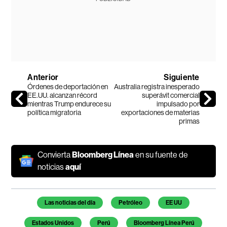
Anterior
Siguiente
Órdenes de deportación en
Australia registra inesperado
EE.UU. alcanzan récord
superávit comercial
mientras Trump endurece su
impulsado por
política migratoria
exportaciones de materias
primas
Convierta
Bloomberg Línea
en su fuente de
noticias
aquí
Temas de este artículo
Las noticias del día
Petróleo
EE UU
Estados Unidos
Perú
Bloomberg Línea Perú