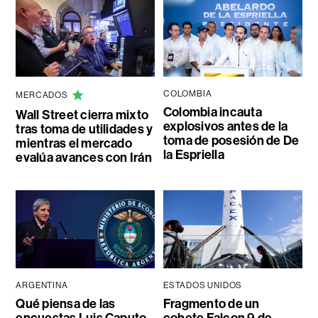
COLOMBIA
MERCADOS
Colombia incauta
Wall Street cierra mixto
explosivos antes de la
tras toma de utilidades y
toma de posesión de De
mientras el mercado
la Espriella
evalúa avances con Irán
ARGENTINA
ESTADOS UNIDOS
Qué piensa de las
Fragmento de un
encuestas Luis Caputo
cohete Falcon 9 de