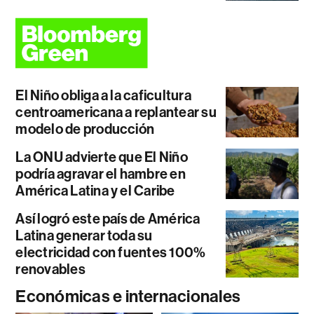
El Niño obliga a la caficultura
centroamericana a replantear su
modelo de producción
La ONU advierte que El Niño
podría agravar el hambre en
América Latina y el Caribe
Así logró este país de América
Latina generar toda su
electricidad con fuentes 100%
renovables
Económicas e internacionales