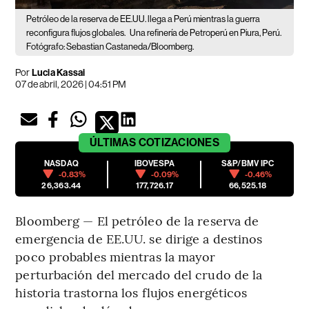
Petróleo de la reserva de EE.UU. llega a Perú mientras la guerra
reconfigura flujos globales.
Una refinería de Petroperú en Piura, Perú.
Fotógrafo: Sebastian Castaneda/Bloomberg.
Por
Lucia Kassai
07 de abril, 2026 | 04:51 PM
ÚLTIMAS
COTIZACIONES
NASDAQ
IBOVESPA
S&P/BMV IPC
-0.83%
-0.09%
-0.46%
26,363.44
177,726.17
66,525.18
Bloomberg — El petróleo de la reserva de
emergencia de EE.UU. se dirige a destinos
poco probables mientras la mayor
perturbación del mercado del crudo de la
historia trastorna los flujos energéticos