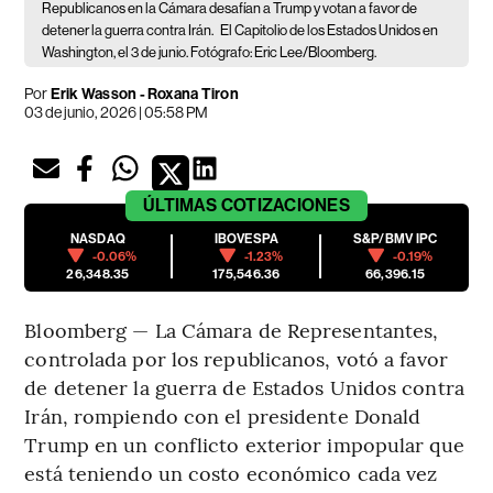
Republicanos en la Cámara desafían a Trump y votan a favor de
detener la guerra contra Irán.
El Capitolio de los Estados Unidos en
Washington, el 3 de junio. Fotógrafo: Eric Lee/Bloomberg.
Por
Erik Wasson - Roxana Tiron
03 de junio, 2026 | 05:58 PM
ÚLTIMAS
COTIZACIONES
NASDAQ
IBOVESPA
S&P/BMV IPC
-0.06%
-1.23%
-0.19%
26,348.35
175,546.36
66,396.15
Bloomberg — La Cámara de Representantes,
controlada por los republicanos, votó a favor
de detener la guerra de Estados Unidos contra
Irán, rompiendo con el presidente Donald
Trump en un conflicto exterior impopular que
está teniendo un costo económico cada vez