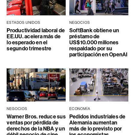
ESTADOS UNIDOS
NEGOCIOS
Productividad laboral de
SoftBank obtiene un
EE.UU. acelera más de
préstamo de
lo esperado en el
US$10.000 millones
segundo trimestre
respaldado por su
participación en OpenAI
NEGOCIOS
ECONOMÍA
Warner Bros. reduce sus
Pedidos industriales de
ventas por pérdida de
Alemania aumentan
derechos de la NBA y un
más de lo previsto por
débil negocio de cine
los economistas