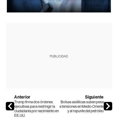
PUBLICIDAD
Anterior
Siguiente
Trump firma dos órdenes
Bolsas asiáticas suben pese
ejecutivas para restringir la
a tensiones en Medio Oriente
ciudadanía por nacimiento en
y al repunte del petróleo
EE.UU.