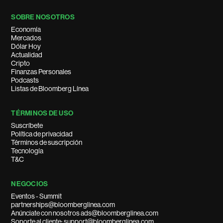
SOBRE NOSOTROS
Economía
Mercados
Dólar Hoy
Actualidad
Cripto
Finanzas Personales
Podcasts
Listas de Bloomberg Línea
TÉRMINOS DE USO
Suscríbete
Política de privacidad
Términos de suscripción
Tecnología
T&C
NEGOCIOS
Eventos - Summit
partnerships@bloomberglinea.com
Anúnciate con nosotros ads@bloomberglinea.com
Soporte al cliente: support@bloomberglinea.com