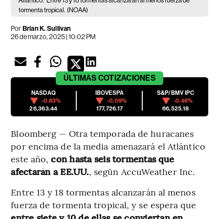
Atlántico.
Entre 13 y 18 tormentas alcanzarán al menos fuerza de
tormenta tropical.
(NOAA)
Por
Brian K. Sullivan
26 de marzo, 2025 | 10:02 PM
ÚLTIMAS
COTIZACIONES
NASDAQ
IBOVESPA
S&P/BMV IPC
-0.83%
-0.09%
-0.46%
26,363.44
177,726.17
66,525.18
Bloomberg — Otra temporada de huracanes
por encima de la media amenazará el Atlántico
este año,
con hasta seis tormentas que
afectarán a EE.UU.
, según AccuWeather Inc.
Entre 13 y 18 tormentas alcanzarán al menos
fuerza de tormenta tropical, y se espera que
entre siete y 10 de ellas se conviertan en