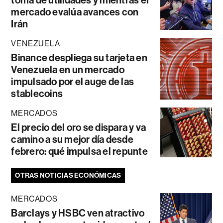
toma de utilidades y mientras el
mercado evalúa avances con
Irán
VENEZUELA
Binance despliega su tarjeta en
Venezuela en un mercado
impulsado por el auge de las
stablecoins
MERCADOS
El precio del oro se dispara y va
camino a su mejor día desde
febrero: qué impulsa el repunte
OTRAS NOTICIAS ECONÓMICAS
MERCADOS
Barclays y HSBC ven atractivo