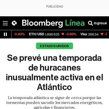
PUBLICIDAD
Ingresar
.40%
ETH/USD
-0.89%
Visa
-0.28%
Merc
1,898.635
368.54
ESTADOS UNIDOS
Se prevé una temporada
de huracanes
inusualmente activa en el
Atlántico
La temporada atlántica se sigue de cerca porque las
tormentas pueden sacudir los mercados energéticos,
agrícolas y financieros.