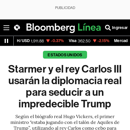
PUBLICIDAD
Ingresar
D
-0.37%
Visa
-2.15%
MercadoLibre
1,911.88
362.50
1,821.795
ESTADOS UNIDOS
Starmer y el rey Carlos III
usarán la diplomacia real
para seducir a un
impredecible Trump
Según el biógrafo real Hugo Vickers, el primer
ministro “estaba jugando con el talón de Aquiles de
Trump”, utilizando al rey Carlos como cebo para