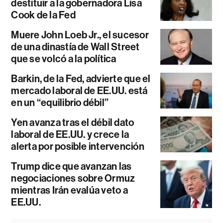
destituir a la gobernadora Lisa
Cook de la Fed
Muere John Loeb Jr., el sucesor
de una dinastía de Wall Street
que se volcó a la política
Barkin, de la Fed, advierte que el
mercado laboral de EE.UU. está
en un “equilibrio débil”
Yen avanza tras el débil dato
laboral de EE.UU. y crece la
alerta por posible intervención
Trump dice que avanzan las
negociaciones sobre Ormuz
mientras Irán evalúa veto a
EE.UU.