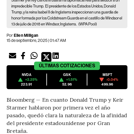
Starmer y el rey Carlos III usarán la diplomacia real para seducir a un
impredecible Trump.
El presidente de los Estados Unidos, Donald
Trump, y la reina Isabel II de Inglaterra inspeccionan una guardia de
honor formada por los Coldstream Guards en el castillo de Windsor el
13 de julio de 2018 en Windsor, Inglaterra.
(WPA Pool)
Por
Ellen Milligan
15 de septiembre, 2025 | 01:47 AM
ÚLTIMAS
COTIZACIONES
NVDA
GSK
MSFT
+2.25%
+1.51%
-0.04%
223.91
52.96
499.96
Bloomberg — En cuanto Donald Trump y Keir
Starmer hablaron por primera vez el año
pasado, quedó clara la naturaleza de la afinidad
del presidente estadounidense por Gran
Bretaña.