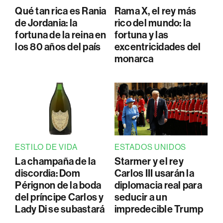
Qué tan rica es Rania
Rama X, el rey más
de Jordania: la
rico del mundo: la
fortuna de la reina en
fortuna y las
los 80 años del país
excentricidades del
monarca
ESTILO DE VIDA
ESTADOS UNIDOS
La champaña de la
Starmer y el rey
discordia: Dom
Carlos III usarán la
Pérignon de la boda
diplomacia real para
del príncipe Carlos y
seducir a un
Lady Di se subastará
impredecible Trump