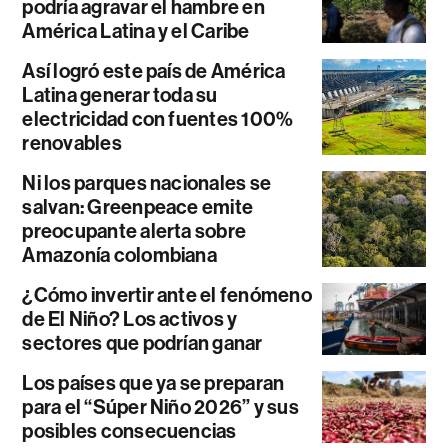
podría agravar el hambre en
América Latina y el Caribe
Así logró este país de América
Latina generar toda su
electricidad con fuentes 100%
renovables
Ni los parques nacionales se
salvan: Greenpeace emite
preocupante alerta sobre
Amazonía colombiana
¿Cómo invertir ante el fenómeno
de El Niño? Los activos y
sectores que podrían ganar
Los países que ya se preparan
para el “Súper Niño 2026” y sus
posibles consecuencias