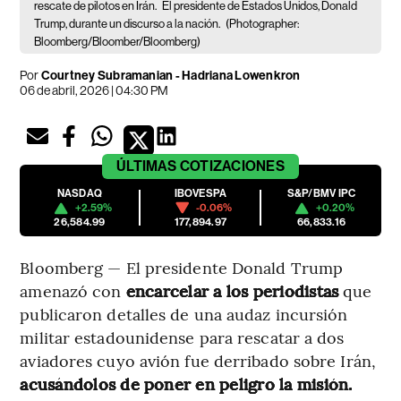
rescate de pilotos en Irán.
El presidente de Estados Unidos, Donald
Trump, durante un discurso a la nación.
(Photographer:
Bloomberg/Bloomber/Bloomberg)
Por
Courtney Subramanian - Hadriana Lowenkron
06 de abril, 2026 | 04:30 PM
ÚLTIMAS
COTIZACIONES
NASDAQ
IBOVESPA
S&P/BMV IPC
+2.59%
-0.06%
+0.20%
26,584.99
177,894.97
66,833.16
Bloomberg — El presidente Donald Trump
amenazó con
encarcelar a los periodistas
que
publicaron detalles de una audaz incursión
militar estadounidense para rescatar a dos
aviadores cuyo avión fue derribado sobre Irán,
acusándolos de poner en peligro la misión.