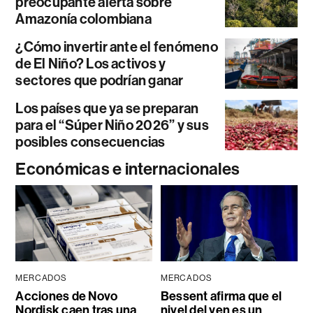
preocupante alerta sobre
Amazonía colombiana
¿Cómo invertir ante el fenómeno
de El Niño? Los activos y
sectores que podrían ganar
Los países que ya se preparan
para el “Súper Niño 2026” y sus
posibles consecuencias
Económicas e internacionales
MERCADOS
MERCADOS
Acciones de Novo
Bessent afirma que el
Nordisk caen tras una
nivel del yen es un