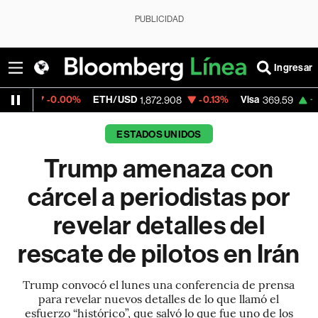
PUBLICIDAD
Ingresar
00%
ETH/USD
-0.13%
Visa
+1.07%
Merca
1,872.908
369.59
ESTADOS UNIDOS
Trump amenaza con
cárcel a periodistas por
revelar detalles del
rescate de pilotos en Irán
Trump convocó el lunes una conferencia de prensa
para revelar nuevos detalles de lo que llamó el
esfuerzo “histórico”, que salvó lo que fue uno de los