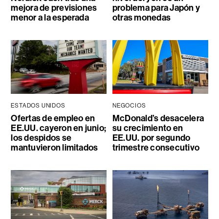
mejora de previsiones
problema para Japón y
menor a la esperada
otras monedas
ESTADOS UNIDOS
NEGOCIOS
Ofertas de empleo en
McDonald’s desacelera
EE.UU. cayeron en junio;
su crecimiento en
los despidos se
EE.UU. por segundo
mantuvieron limitados
trimestre consecutivo