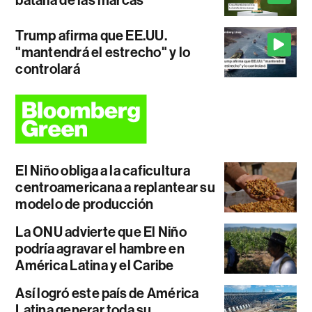
batalla de las marcas
Trump afirma que EE.UU.
"mantendrá el estrecho" y lo
controlará
El Niño obliga a la caficultura
centroamericana a replantear su
modelo de producción
La ONU advierte que El Niño
podría agravar el hambre en
América Latina y el Caribe
Así logró este país de América
Latina generar toda su