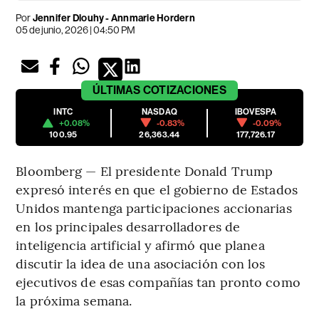
Por
Jennifer Dlouhy - Annmarie Hordern
05 de junio, 2026 | 04:50 PM
ÚLTIMAS
COTIZACIONES
INTC
NASDAQ
IBOVESPA
+0.08%
-0.83%
-0.09%
100.95
26,363.44
177,726.17
Bloomberg — El presidente Donald Trump
expresó interés en que el gobierno de Estados
Unidos mantenga participaciones accionarias
en los principales desarrolladores de
inteligencia artificial y afirmó que planea
discutir la idea de una asociación con los
ejecutivos de esas compañías tan pronto como
la próxima semana.