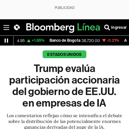
PUBLICIDAD
Ingresar
+1.85%
Banco de Bogota
-0.21%
Apple
+
38,720.00
310.94
ESTADOS UNIDOS
Trump evalúa
participación accionaria
del gobierno de EE.UU.
en empresas de IA
Los comentarios reflejan cómo se intensifica el debate
sobre la distribución de las potencialmente enormes
ganancias derivadas del auge de la IA.