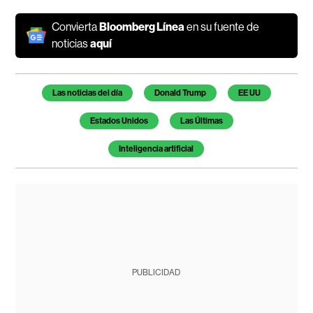
Convierta
Bloomberg Línea
en su fuente de
noticias
aquí
Temas de este artículo
Las noticias del día
Donald Trump
EE UU
Estados Unidos
Las Últimas
Inteligencia artificial
PUBLICIDAD