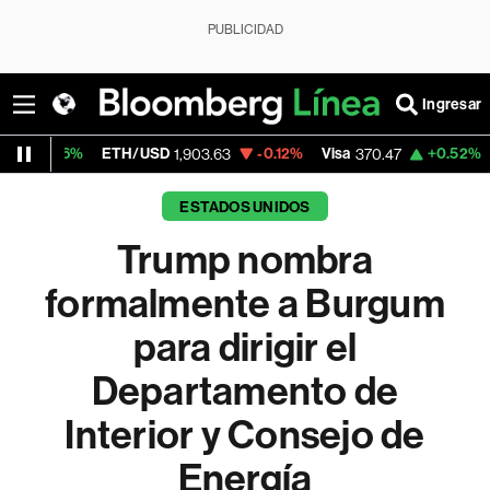
PUBLICIDAD
Ingresar
ETH/USD
-0.12%
Visa
+0.52%
MercadoLi
1,903.63
370.47
ESTADOS UNIDOS
Trump nombra
formalmente a Burgum
para dirigir el
Departamento de
Interior y Consejo de
Energía