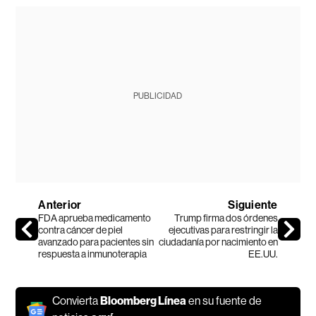
PUBLICIDAD
Anterior
Siguiente
FDA aprueba medicamento
Trump firma dos órdenes
contra cáncer de piel
ejecutivas para restringir la
avanzado para pacientes sin
ciudadanía por nacimiento en
respuesta a inmunoterapia
EE.UU.
Convierta
Bloomberg Línea
en su fuente de