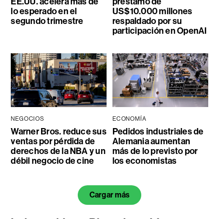
EE.UU. acelera más de
préstamo de
lo esperado en el
US$10.000 millones
segundo trimestre
respaldado por su
participación en OpenAI
NEGOCIOS
ECONOMÍA
Warner Bros. reduce sus
Pedidos industriales de
ventas por pérdida de
Alemania aumentan
derechos de la NBA y un
más de lo previsto por
débil negocio de cine
los economistas
Cargar más