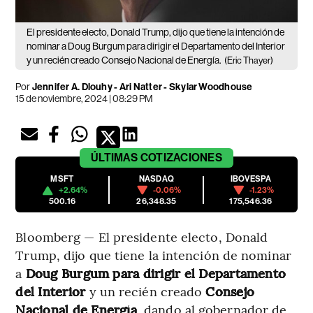
El presidente electo, Donald Trump, dijo que tiene la intención de
nominar a Doug Burgum para dirigir el Departamento del Interior
y un recién creado Consejo Nacional de Energía.
(Eric Thayer)
Por
Jennifer A. Dlouhy - Ari Natter - Skylar Woodhouse
15 de noviembre, 2024 | 08:29 PM
ÚLTIMAS
COTIZACIONES
MSFT
NASDAQ
IBOVESPA
+2.64%
-0.06%
-1.23%
500.16
26,348.35
175,546.36
Bloomberg — El presidente electo, Donald
Trump, dijo que tiene la intención de nominar
a
Doug Burgum para dirigir el Departamento
del Interior
y un recién creado
Consejo
Nacional de Energía
, dando al gobernador de