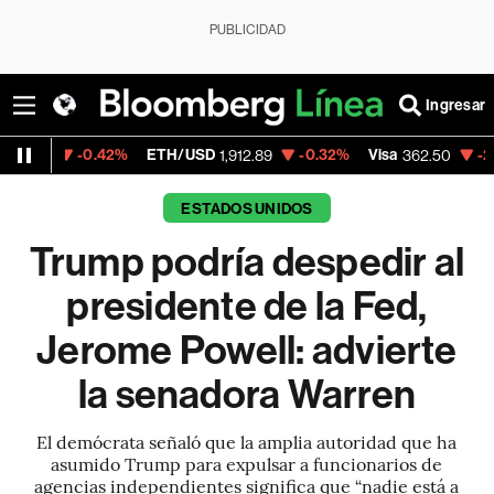
PUBLICIDAD
Ingresar
0.42%
ETH/USD
-0.32%
Visa
-2.15%
Merca
1,912.89
362.50
ESTADOS UNIDOS
Trump podría despedir al
presidente de la Fed,
Jerome Powell: advierte
la senadora Warren
El demócrata señaló que la amplia autoridad que ha
asumido Trump para expulsar a funcionarios de
agencias independientes significa que “nadie está a