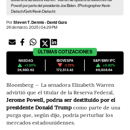
Powell por parte del presidente Joe Biden.
(Photographer: Kevin
Dietsch/Gett/Kevin Dietsch)
Por
Steven T. Dennis - David Gura
26 de marzo, 2025 | 04:29 PM
ÚLTIMAS
COTIZACIONES
NASDAQ
IBOVESPA
S&P/BMV IPC
+1.30%
-1.73%
+0.82%
26,690.62
172,513.42
66,938.64
Bloomberg — La senadora Elizabeth Warren
advirtió que el titular de la Reserva Federal,
Jerome Powell, podría ser destituido por el
presidente Donald Trump
como parte de una
purga que, según dijo, podría perturbar los
mercados estadounidenses.