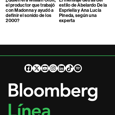
¿Quién era William Orbit,
El mensaje detrás del
el productor que trabajó
estilo de Abelardo De la
con Madonna y ayudó a
Espriella y Ana Lucía
definir el sonido de los
Pineda, según una
2000?
experta