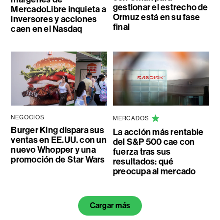
gestionar el estrecho de
MercadoLibre inquieta a
Ormuz está en su fase
inversores y acciones
final
caen en el Nasdaq
NEGOCIOS
MERCADOS
Burger King dispara sus
La acción más rentable
ventas en EE.UU. con un
del S&P 500 cae con
nuevo Whopper y una
fuerza tras sus
promoción de Star Wars
resultados: qué
preocupa al mercado
Cargar más