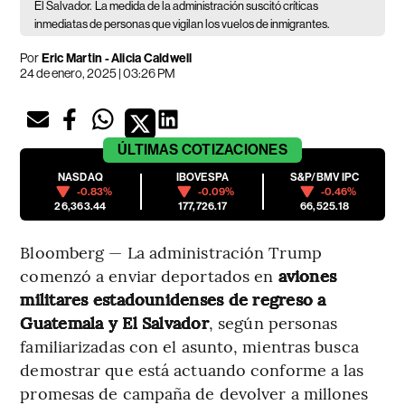
El Salvador.
La medida de la administración suscitó críticas
inmediatas de personas que vigilan los vuelos de inmigrantes.
Por
Eric Martin - Alicia Caldwell
24 de enero, 2025 | 03:26 PM
ÚLTIMAS
COTIZACIONES
NASDAQ
IBOVESPA
S&P/BMV IPC
-0.83%
-0.09%
-0.46%
26,363.44
177,726.17
66,525.18
Bloomberg — La administración Trump
comenzó a enviar deportados en
aviones
militares estadounidenses de regreso a
Guatemala y El Salvador
, según personas
familiarizadas con el asunto, mientras busca
demostrar que está actuando conforme a las
promesas de campaña de devolver a millones