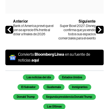
Anterior
Siguiente
Bank of America prevé que el
Super Bowl 2027: Disney
yen se aprecie 6% frente al
confirma que ya vendió
dólar a finales de 2026
todos sus espacios
comerciales para el evento
Convierta
Bloomberg Línea
en su fuente de
noticias
aquí
Temas de este artículo
Las noticias del día
Estados Unidos
El Salvador
Guatemala
Inmigrantes
Donald Trump
Segunda presidencia Donald Trump
Las Últimas