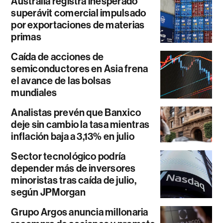
Australia registra inesperado
superávit comercial impulsado
por exportaciones de materias
primas
Caída de acciones de
semiconductores en Asia frena
el avance de las bolsas
mundiales
Analistas prevén que Banxico
deje sin cambio la tasa mientras
inflación baja a 3,13% en julio
Sector tecnológico podría
depender más de inversores
minoristas tras caída de julio,
según JPMorgan
Grupo Argos anuncia millonaria