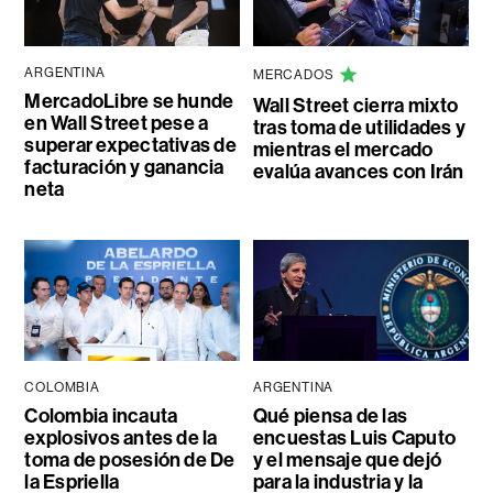
ARGENTINA
MERCADOS
MercadoLibre se hunde
Wall Street cierra mixto
en Wall Street pese a
tras toma de utilidades y
superar expectativas de
mientras el mercado
facturación y ganancia
evalúa avances con Irán
neta
COLOMBIA
ARGENTINA
Colombia incauta
Qué piensa de las
explosivos antes de la
encuestas Luis Caputo
toma de posesión de De
y el mensaje que dejó
la Espriella
para la industria y la