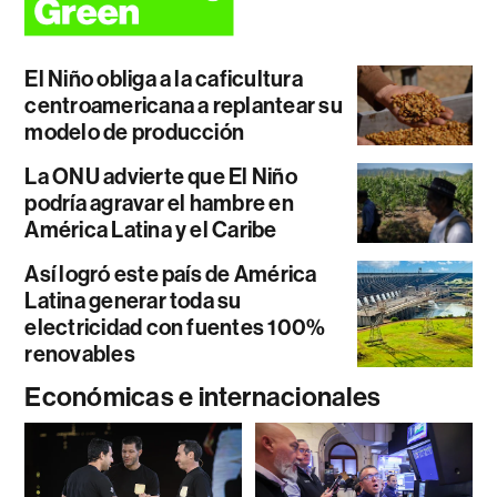
El Niño obliga a la caficultura
centroamericana a replantear su
modelo de producción
La ONU advierte que El Niño
podría agravar el hambre en
América Latina y el Caribe
Así logró este país de América
Latina generar toda su
electricidad con fuentes 100%
renovables
Económicas e internacionales