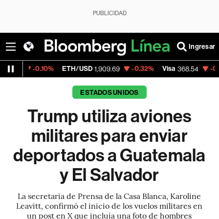
PUBLICIDAD
Ingresar
.10%
ETH/USD
-0.32%
Visa
-0.28%
Merca
1,909.69
368.54
ESTADOS UNIDOS
Trump utiliza aviones
militares para enviar
deportados a Guatemala
y El Salvador
La secretaria de Prensa de la Casa Blanca, Karoline
Leavitt, confirmó el inicio de los vuelos militares en
un post en X que incluía una foto de hombres