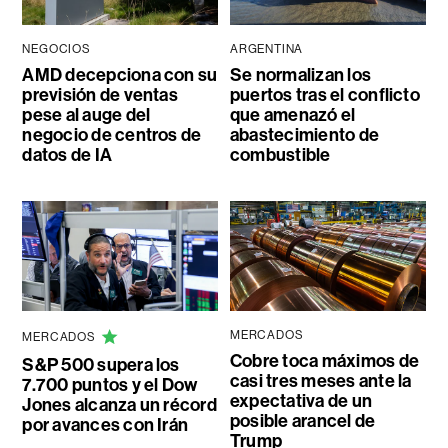
NEGOCIOS
ARGENTINA
AMD decepciona con su
Se normalizan los
previsión de ventas
puertos tras el conflicto
pese al auge del
que amenazó el
negocio de centros de
abastecimiento de
datos de IA
combustible
MERCADOS
MERCADOS
Cobre toca máximos de
S&P 500 supera los
casi tres meses ante la
7.700 puntos y el Dow
expectativa de un
Jones alcanza un récord
posible arancel de
por avances con Irán
Trump