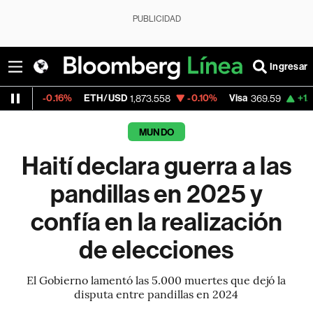
PUBLICIDAD
Ingresar
16%
ETH/USD
-0.10%
Visa
+1.07%
Mercad
1,873.558
369.59
MUNDO
Haití declara guerra a las
pandillas en 2025 y
confía en la realización
de elecciones
El Gobierno lamentó las 5.000 muertes que dejó la
disputa entre pandillas en 2024