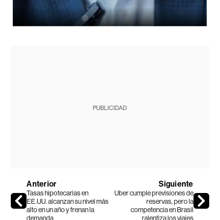
PUBLICIDAD
Anterior
Siguiente
Tasas hipotecarias en
Uber cumple previsiones de
EE.UU. alcanzan su nivel más
reservas, pero la
alto en un año y frenan la
competencia en Brasil
demanda
ralentiza los viajes