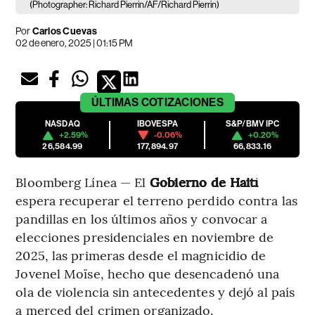
(Photographer: Richard Pierrin/AF/Richard Pierrin)
Por
Carlos Cuevas
02 de enero, 2025 | 01:15 PM
ÚLTIMAS
COTIZACIONES
NASDAQ
IBOVESPA
S&P/BMV IPC
+2.59%
-0.06%
+0.20%
26,584.99
177,894.97
66,833.16
Bloomberg Línea — El
Gobierno de Haití
espera recuperar el terreno perdido contra las
pandillas en los últimos años y convocar a
elecciones presidenciales en noviembre de
2025, las primeras desde el magnicidio de
Jovenel Moïse, hecho que desencadenó una
ola de violencia sin antecedentes y dejó al país
a merced del crimen organizado.