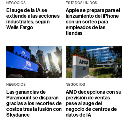
NEGOCIOS
ESTADOS UNIDOS
El auge de la IA se
Apple se prepara para el
extiende a las acciones
lanzamiento del iPhone
industriales, según
con un sorteo para
Wells Fargo
empleados de las
tiendas
NEGOCIOS
NEGOCIOS
Las ganancias de
AMD decepciona con su
Paramount se disparan
previsión de ventas
gracias a los recortes de
pese al auge del
costos tras la fusión con
negocio de centros de
Skydance
datos de IA