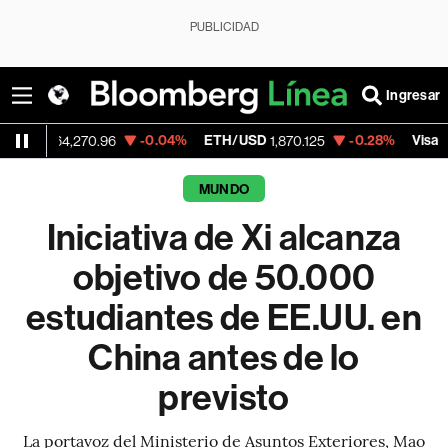
PUBLICIDAD
Ingresar
-0.04%
ETH/USD
-0.28%
Visa
-
,270.96
1,870.125
369.215
MUNDO
Iniciativa de Xi alcanza
objetivo de 50.000
estudiantes de EE.UU. en
China antes de lo
previsto
La portavoz del Ministerio de Asuntos Exteriores, Mao