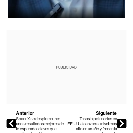
PUBLICIDAD
Anterior
Siguiente
SpaceX se desploma tras
Tasas hipotecarias en
unos resultados mejores de
EE.UU. alcanzan su nivel más
lo esperado: claves que
alto en un año y frenan la