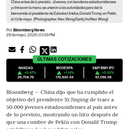
China antes de lo previsto.
Jóvenes, con banderas estadounidenses
y chinas en la mano, se unieron a las autoridades para dar la
bienvenida al presidente de Estados Unidos, Donald Trump, en Pekín,
el 13 de mayo.
(Photographer: Alex Wong/Getty Im/Alex Wong)
Por
Bloomberg News
29 de mayo, 2026 | 01:09 PM
ÚLTIMAS
COTIZACIONES
NASDAQ
IBOVESPA
S&P/BMV IPC
+0.47%
+1.14%
+0.35%
26,708.79
179,930.54
67,066.58
Bloomberg — China dijo que ha cumplido el
objetivo del presidente Xi Jinping de traer a
50.000 jóvenes estadounidenses al país antes
de lo previsto, mostrando un hito después de
que una cumbre de Pekín con Donald Trump