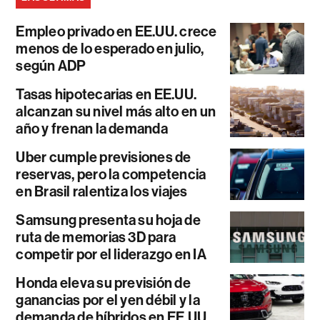
Empleo privado en EE.UU. crece
menos de lo esperado en julio,
según ADP
Tasas hipotecarias en EE.UU.
alcanzan su nivel más alto en un
año y frenan la demanda
Uber cumple previsiones de
reservas, pero la competencia
en Brasil ralentiza los viajes
Samsung presenta su hoja de
ruta de memorias 3D para
competir por el liderazgo en IA
Honda eleva su previsión de
ganancias por el yen débil y la
demanda de híbridos en EE.UU.