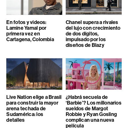
En fotos y videos:
Chanel supera a rivales
Lamine Yamal por
del lujo con crecimiento
primera vez en
de dos dígitos,
Cartagena, Colombia
impulsado por los
diseños de Blazy
Live Nation elige a Brasil
¿Habrá secuela de
para construir la mayor
‘Barbie’? Los millonarios
arena techada de
sueldos de Margot
Sudamérica: los
Robbie y Ryan Gosling
detalles
complican una nueva
película