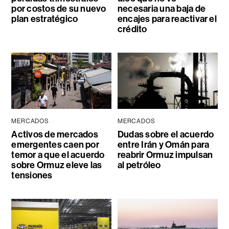
por costos de su nuevo
necesaria una baja de
plan estratégico
encajes para reactivar el
crédito
MERCADOS
MERCADOS
Activos de mercados
Dudas sobre el acuerdo
emergentes caen por
entre Irán y Omán para
temor a que el acuerdo
reabrir Ormuz impulsan
sobre Ormuz eleve las
al petróleo
tensiones