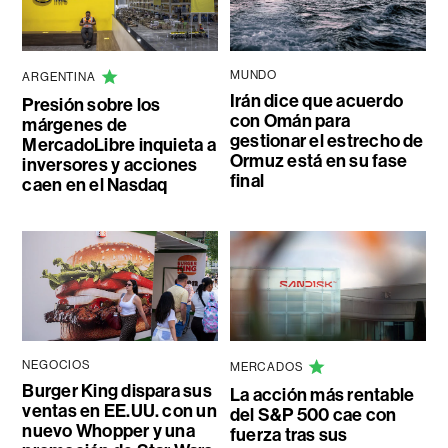
MUNDO
ARGENTINA
Irán dice que acuerdo
Presión sobre los
con Omán para
márgenes de
gestionar el estrecho de
MercadoLibre inquieta a
Ormuz está en su fase
inversores y acciones
final
caen en el Nasdaq
NEGOCIOS
MERCADOS
Burger King dispara sus
La acción más rentable
ventas en EE.UU. con un
del S&P 500 cae con
nuevo Whopper y una
fuerza tras sus