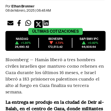
Por
Ethan Bronner
08 de febrero, 2025 | 08:48 AM
ÚLTIMAS
COTIZACIONES
NASDAQ
IBOVESPA
S&P/BMV IPC
+1.30%
-1.73%
+0.82%
26,690.62
172,513.42
66,938.64
Bloomberg — Hamás liberó a tres hombres
civiles israelíes que mantuvo como rehenes en
Gaza durante los últimos 16 meses, e Israel
liberó a 183 prisioneros palestinos cuando el
alto al fuego en Gaza finaliza su tercera
semana.
La entrega se produjo en la ciudad de Deir al-
Balah, en el centro de Gaza, donde militantes