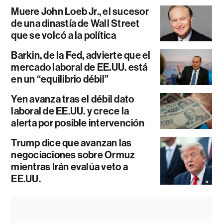
Muere John Loeb Jr., el sucesor
de una dinastía de Wall Street
que se volcó a la política
Barkin, de la Fed, advierte que el
mercado laboral de EE.UU. está
en un “equilibrio débil”
Yen avanza tras el débil dato
laboral de EE.UU. y crece la
alerta por posible intervención
Trump dice que avanzan las
negociaciones sobre Ormuz
mientras Irán evalúa veto a
EE.UU.