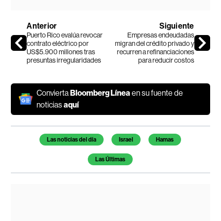
Anterior
Siguiente
Puerto Rico evalúa revocar
Empresas endeudadas
contrato eléctrico por
migran del crédito privado y
US$5.900 millones tras
recurren a refinanciaciones
presuntas irregularidades
para reducir costos
Convierta
Bloomberg Línea
en su fuente de
noticias
aquí
Temas de este artículo
Las noticias del día
Israel
Hamas
Las Últimas