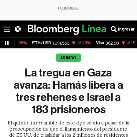
PUBLICIDAD
Ingresar
ETH/USD
-0.23%
Visa
-2.15%
MercadoLi
1,914.563
362.50
MUNDO
La tregua en Gaza
avanza: Hamás libera a
tres rehenes e Israel a
183 prisioneros
El quinto intercambio de este tipo se dio a pesar de la
preocupación de que el llamamiento del presidente
de EE.UU. de trasladar a los 2 millones de residentes