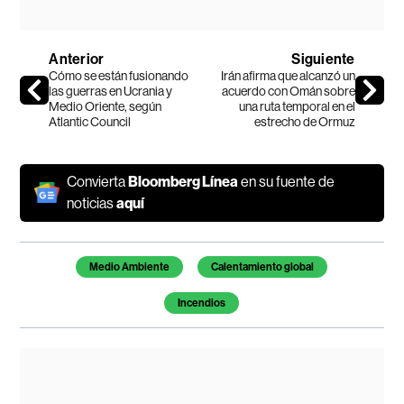
Anterior
Siguiente
Cómo se están fusionando
Irán afirma que alcanzó un
las guerras en Ucrania y
acuerdo con Omán sobre
Medio Oriente, según
una ruta temporal en el
Atlantic Council
estrecho de Ormuz
Convierta
Bloomberg Línea
en su fuente de
noticias
aquí
Temas de este artículo
Medio Ambiente
Calentamiento global
Incendios