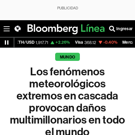
PUBLICIDAD
Ingresar
SD
+2.26%
Visa
-0.40%
MercadoLibre
1,917.71
368.12
1,916.4
MUNDO
Los fenómenos
meteorológicos
extremos en cascada
provocan daños
multimillonarios en todo
el mundo