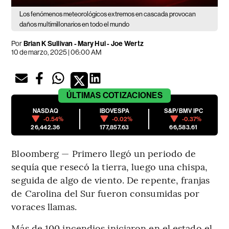
Los fenómenos meteorológicos extremos en cascada provocan
daños multimillonarios en todo el mundo
Por
Brian K Sullivan - Mary Hui - Joe Wertz
10 de marzo, 2025 | 06:00 AM
ÚLTIMAS
COTIZACIONES
NASDAQ
IBOVESPA
S&P/BMV IPC
-0.54%
-0.02%
-0.37%
26,442.36
177,857.63
66,583.61
Bloomberg — Primero llegó un periodo de
sequía que resecó la tierra, luego una chispa,
seguida de algo de viento. De repente, franjas
de Carolina del Sur fueron consumidas por
voraces llamas.
Más de 100 incendios iniciaron en el estado el