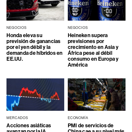
NEGOCIOS
NEGOCIOS
Honda eleva su
Heineken supera
previsión de ganancias
previsiones por
por el yen débil y la
crecimiento en Asia y
demanda de híbridos en
África pese al débil
EE.UU.
consumo en Europa y
América
MERCADOS
ECONOMÍA
Acciones asiáticas
PMI de servicios de
avanzan por la IA
China cae a su nivel más