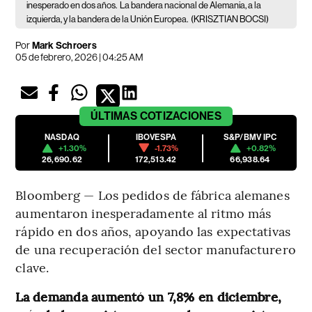
inesperado en dos años.
La bandera nacional de Alemania, a la
izquierda, y la bandera de la Unión Europea.
(KRISZTIAN BOCSI)
Por
Mark Schroers
05 de febrero, 2026 | 04:25 AM
ÚLTIMAS
COTIZACIONES
NASDAQ
IBOVESPA
S&P/BMV IPC
+1.30%
-1.73%
+0.82%
26,690.62
172,513.42
66,938.64
Bloomberg — Los pedidos de fábrica alemanes
aumentaron inesperadamente al ritmo más
rápido en dos años, apoyando las expectativas
de una recuperación del sector manufacturero
clave.
La demanda aumentó un 7,8% en diciembre,