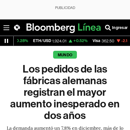
PUBLICIDAD
Ingresar
28%
ETH/USD
+0.52%
Visa
-2.15%
Mercado
1,924.01
362.50
MUNDO
Los pedidos de las
fábricas alemanas
registran el mayor
aumento inesperado en
dos años
La demanda aumentó un 7,8% en diciembre, más de lo