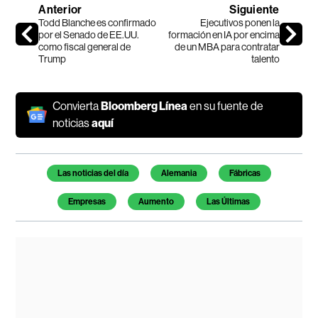
Anterior
Siguiente
Todd Blanche es confirmado
Ejecutivos ponen la
por el Senado de EE.UU.
formación en IA por encima
como fiscal general de
de un MBA para contratar
Trump
talento
Convierta
Bloomberg Línea
en su fuente de
noticias
aquí
Temas de este artículo
Las noticias del día
Alemania
Fábricas
Empresas
Aumento
Las Últimas