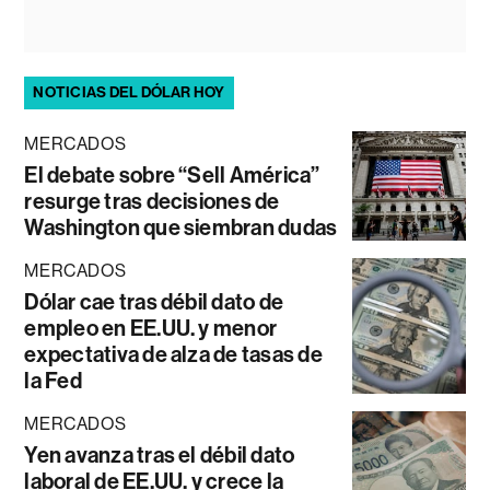
NOTICIAS DEL DÓLAR HOY
MERCADOS
El debate sobre “Sell América”
resurge tras decisiones de
Washington que siembran dudas
MERCADOS
Dólar cae tras débil dato de
empleo en EE.UU. y menor
expectativa de alza de tasas de
la Fed
MERCADOS
Yen avanza tras el débil dato
laboral de EE.UU. y crece la