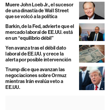
Muere John Loeb Jr., el sucesor
de una dinastía de Wall Street
que se volcó a la política
Barkin, de la Fed, advierte que el
mercado laboral de EE.UU. está
en un “equilibrio débil”
Yen avanza tras el débil dato
laboral de EE.UU. y crece la
alerta por posible intervención
Trump dice que avanzan las
negociaciones sobre Ormuz
mientras Irán evalúa veto a
EE.UU.