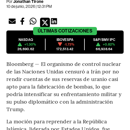
Por
Jonathan Tirone
10 de junio, 2026 | 12:31 PM
ÚLTIMAS
COTIZACIONES
NASDAQ
IBOVESPA
S&P/BMV IPC
+1.30%
-1.73%
+0.82%
26,690.62
172,513.42
66,938.64
Bloomberg — El organismo de control nuclear
de las Naciones Unidas censuró a Irán por no
rendir cuentas de sus reservas de uranio casi
apto para la fabricación de bombas, lo que
podría intensificar su enfrentamiento militar y
su pulso diplomático con la administración
Trump.
La moción para reprender a la República
Islámica, liderada por Estados Unidos, fue