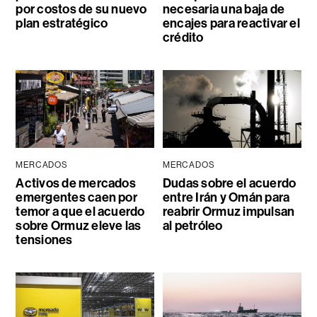
por costos de su nuevo
necesaria una baja de
plan estratégico
encajes para reactivar el
crédito
MERCADOS
MERCADOS
Activos de mercados
Dudas sobre el acuerdo
emergentes caen por
entre Irán y Omán para
temor a que el acuerdo
reabrir Ormuz impulsan
sobre Ormuz eleve las
al petróleo
tensiones