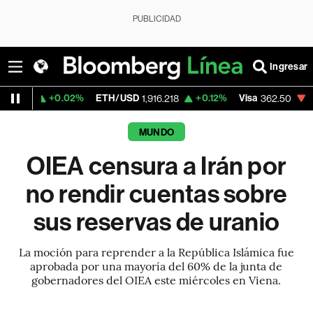
PUBLICIDAD
Ingresar
0.02%
ETH/USD
+0.12%
Visa
-2.15%
Merc
1,916.218
362.50
MUNDO
OIEA censura a Irán por
no rendir cuentas sobre
sus reservas de uranio
La moción para reprender a la República Islámica fue
aprobada por una mayoría del 60% de la junta de
gobernadores del OIEA este miércoles en Viena.