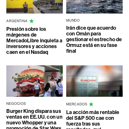
MUNDO
ARGENTINA
Irán dice que acuerdo
Presión sobre los
con Omán para
márgenes de
gestionar el estrecho de
MercadoLibre inquieta a
Ormuz está en su fase
inversores y acciones
final
caen en el Nasdaq
NEGOCIOS
MERCADOS
Burger King dispara sus
La acción más rentable
ventas en EE.UU. con un
del S&P 500 cae con
nuevo Whopper y una
fuerza tras sus
promoción de Star Wars