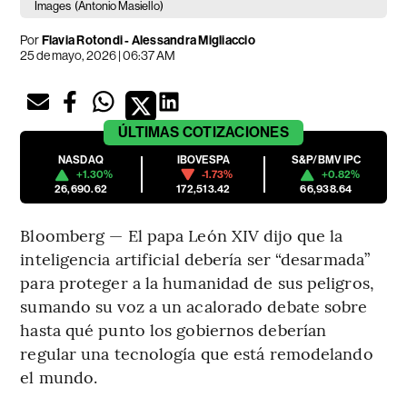
Images
(Antonio Masiello)
Por
Flavia Rotondi - Alessandra Migliaccio
25 de mayo, 2026 | 06:37 AM
ÚLTIMAS
COTIZACIONES
NASDAQ
IBOVESPA
S&P/BMV IPC
+1.30%
-1.73%
+0.82%
26,690.62
172,513.42
66,938.64
Bloomberg — El papa León XIV dijo que la
inteligencia artificial debería ser “desarmada”
para proteger a la humanidad de sus peligros,
sumando su voz a un acalorado debate sobre
hasta qué punto los gobiernos deberían
regular una tecnología que está remodelando
el mundo.