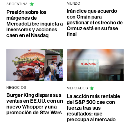
MUNDO
ARGENTINA
Irán dice que acuerdo
Presión sobre los
con Omán para
márgenes de
gestionar el estrecho de
MercadoLibre inquieta a
Ormuz está en su fase
inversores y acciones
final
caen en el Nasdaq
NEGOCIOS
MERCADOS
Burger King dispara sus
La acción más rentable
ventas en EE.UU. con un
del S&P 500 cae con
nuevo Whopper y una
fuerza tras sus
promoción de Star Wars
resultados: qué
preocupa al mercado