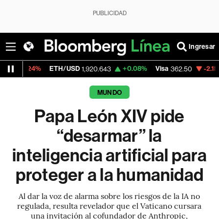
PUBLICIDAD
Ingresar
ETH/USD
+0.08%
Visa
-2.15%
MercadoLi
1,920.643
362.50
MUNDO
Papa León XIV pide
“desarmar” la
inteligencia artificial para
proteger a la humanidad
Al dar la voz de alarma sobre los riesgos de la IA no
regulada, resulta revelador que el Vaticano cursara
una invitación al cofundador de Anthropic,