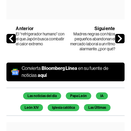
Anterior
Siguiente
El “refrigerador humano” con
Madres negras con hijos
el que Japón busca combatir
pequeños abandonan el
el calor extremo
mercado laboral a un ritmo
alarmante: ¿por qué?
Convierta
Bloomberg Línea
en su fuente de
noticias
aquí
Temas de este artículo
Las noticias del día
Papa León
IA
León XIV
Iglesia católica
Las Últimas