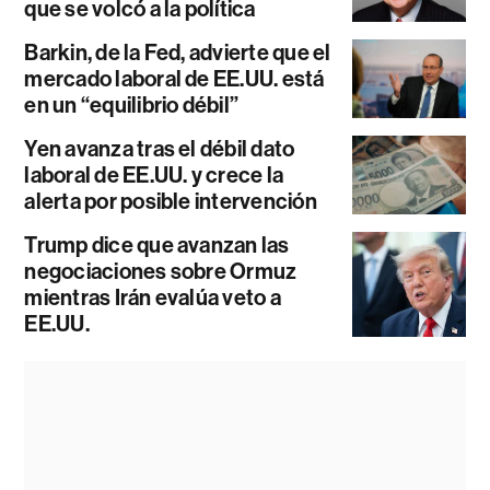
que se volcó a la política
Barkin, de la Fed, advierte que el
mercado laboral de EE.UU. está
en un “equilibrio débil”
Yen avanza tras el débil dato
laboral de EE.UU. y crece la
alerta por posible intervención
Trump dice que avanzan las
negociaciones sobre Ormuz
mientras Irán evalúa veto a
EE.UU.