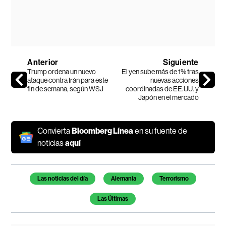
Anterior
Siguiente
Trump ordena un nuevo
El yen sube más de 1% tras
ataque contra Irán para este
nuevas acciones
fin de semana, según WSJ
coordinadas de EE.UU. y
Japón en el mercado
Convierta
Bloomberg Línea
en su fuente de
noticias
aquí
Temas de este artículo
Las noticias del día
Alemania
Terrorismo
Las Últimas