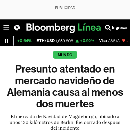
PUBLICIDAD
Ingresar
0.64%
ETH/USD
+0.92%
Visa
-0.04%
Mer
1,853.808
366.13
MUNDO
Presunto atentado en
mercado navideño de
Alemania causa al menos
dos muertes
El mercado de Navidad de Magdeburgo, ubicado a
unos 130 kilómetros de Berlín, fue cerrado después
del incidente