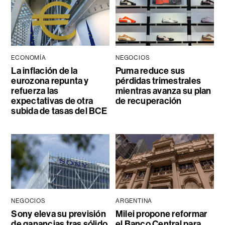
ECONOMÍA
NEGOCIOS
La inflación de la
Puma reduce sus
eurozona repunta y
pérdidas trimestrales
refuerza las
mientras avanza su plan
expectativas de otra
de recuperación
subida de tasas del BCE
NEGOCIOS
ARGENTINA
Sony eleva su previsión
Milei propone reformar
de ganancias tras sólido
el Banco Central para