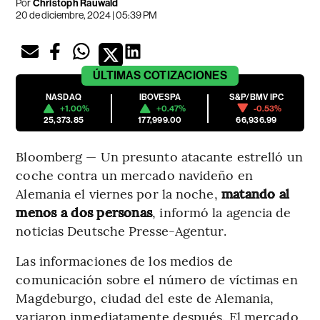
Por
Christoph Rauwald
20 de diciembre, 2024 | 05:39 PM
ÚLTIMAS
COTIZACIONES
NASDAQ
IBOVESPA
S&P/BMV IPC
+1.00%
+0.47%
-0.53%
25,373.85
177,999.00
66,936.99
Bloomberg — Un presunto atacante estrelló un
coche contra un mercado navideño en
Alemania el viernes por la noche,
matando al
menos a dos personas
, informó la agencia de
noticias Deutsche Presse-Agentur.
Las informaciones de los medios de
comunicación sobre el número de víctimas en
Magdeburgo, ciudad del este de Alemania,
variaron inmediatamente después. El mercado