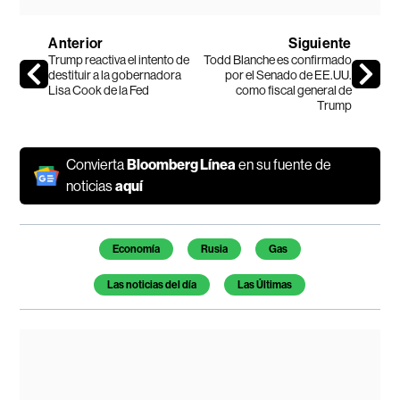
Anterior
Siguiente
Trump reactiva el intento de
Todd Blanche es confirmado
destituir a la gobernadora
por el Senado de EE.UU.
Lisa Cook de la Fed
como fiscal general de
Trump
Convierta
Bloomberg Línea
en su fuente de
noticias
aquí
Temas de este artículo
Economía
Rusia
Gas
Las noticias del día
Las Últimas