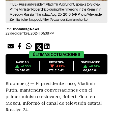
FILE - Russian President Vladimir Putin, right, speaks to Slovak
Prime Minister Robert Fico during their meeting in the Kremlin in
Moscow, Russia, Thursday, Aug. 25, 2016. (AP Photo/Alexander
Zemlianichenko, pool, File)
(Alexander Zemlianichenko)
Por
Bloomberg News
22 de diciembre, 2024 | 01:38 PM
ÚLTIMAS
COTIZACIONES
NASDAQ
IBOVESPA
S&P/BMV IPC
+1.30%
-1.73%
+0.82%
26,690.62
172,513.42
66,938.64
Bloomberg — El presidente ruso, Vladímir
Putin, mantendrá conversaciones con el
primer ministro eslovaco, Robert Fico, en
Moscú, informó el canal de televisión estatal
Rossiya 24.