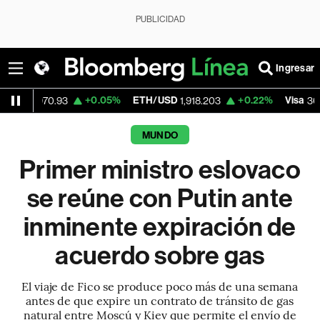
PUBLICIDAD
Ingresar
+0.05%
ETH/USD
+0.22%
Visa
-2.
0.93
1,918.203
362.50
MUNDO
Primer ministro eslovaco
se reúne con Putin ante
inminente expiración de
acuerdo sobre gas
El viaje de Fico se produce poco más de una semana
antes de que expire un contrato de tránsito de gas
natural entre Moscú y Kiev que permite el envío de