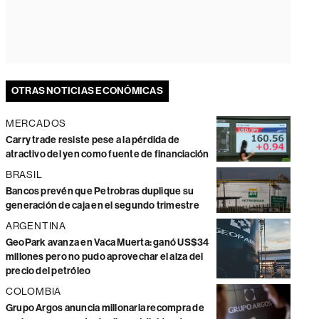
OTRAS NOTICIAS ECONÓMICAS
MERCADOS
Carry trade resiste pese a la pérdida de
atractivo del yen como fuente de financiación
BRASIL
Bancos prevén que Petrobras duplique su
generación de caja en el segundo trimestre
ARGENTINA
GeoPark avanza en Vaca Muerta: ganó US$34
millones pero no pudo aprovechar el alza del
precio del petróleo
COLOMBIA
Grupo Argos anuncia millonaria recompra de