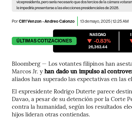
vicepresidenta, pero sería necesario que dos tercios de la cámara votaran 
le impediría presentarse a las elecciones presidenciales de 2028.
Por
Cliff Venzon - Andreo Calonzo
13 de mayo, 2025 | 12:25 AM
NASDAQ
-0.83%
ÚLTIMAS
COTIZACIONES
26,363.44
Bloomberg — Los votantes filipinos han asest
Marcos Jr. y
han dado un impulso al controver
aliados han superado las expectativas en las el
El expresidente Rodrigo Duterte parece destin
Davao, a pesar de su detención por la Corte 
contra la humanidad, según los resultados el
hijos lideran otras contiendas.