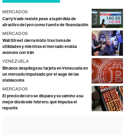
MERCADOS
Carry trade resiste pese a la pérdida de
atractivo del yen como fuente de financiación
MERCADOS
Wall Street cierra mixto tras toma de
utilidades y mientras el mercado evalúa
avances con Irán
VENEZUELA
Binance despliega su tarjeta en Venezuela en
un mercado impulsado por el auge de las
stablecoins
MERCADOS
El precio del oro se dispara y va camino a su
mejor día desde febrero: qué impulsa el
repunte