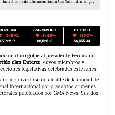
a favor de su condena, lo que destituiría a Sara Duterte de su cargo y
IBOVESPA
S&P/BMV IPC
BTC/USD
-0.09%
-0.46%
-0.20%
177,726.17
66,525.18
64,655.34
ado un duro golpe al presidente Ferdinand
tido clan Duterte
, cuyos miembros y
ecciones legislativas celebradas este lunes.
ado a convertirse en alcalde de la ciudad de
Penal Internacional por presuntos crímenes
ectorales publicados por GMA News. Sus dos