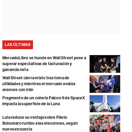
LAS ÚLTIMAS
MercadoLibre se hunde en Wall Street pese a
superar expectativas de facturación y
ganancia neta
Wall Street cierra mixto tras toma de
utilidades y mientras el mercado evalúa
avances con Irán
Fragmento de un cohete Falcon 9 de SpaceX
impacta la superficie de la Luna
Lula reduce su ventaja sobre Flávio
Bolsonaro rumbo a las elecciones, según
nueva encuesta