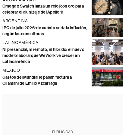
Omega x Swatch lanza un reloj con oro para
celebrar el alunizaje del Apollo 11
ARGENTINA
IPC de julio 2026: de cuánto sería la inflación,
según las consultoras
LATINOAMÉRICA
Ni presencial, ni remoto, ni híbrido: el nuevo
modelo laboral que WeWork ve crecer en
Latinoamérica
MÉXICO
Gastos del Mundial le pasan factura a
Ollamani de Emilio Azcárraga
PUBLICIDAD