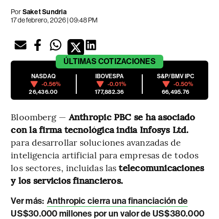
Por
Saket Sundria
17 de febrero, 2026 | 09:48 PM
ÚLTIMAS
COTIZACIONES
NASDAQ
IBOVESPA
S&P/BMV IPC
-0.56%
-0.01%
-0.50%
26,436.00
177,882.36
66,495.76
Bloomberg —
Anthropic PBC se ha asociado
con la firma tecnológica india Infosys Ltd.
para desarrollar soluciones avanzadas de
inteligencia artificial para empresas de todos
los sectores, incluidas las
telecomunicaciones
y los servicios financieros.
Ver más:
Anthropic cierra una financiación de
US$30.000 millones por un valor de US$380.000