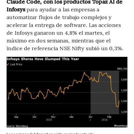
Claude Code, con los productos Topaz AI de
Infosys
para ayudar a las empresas a
automatizar flujos de trabajo complejos y
acelerar la entrega de software. Las acciones
de Infosys ganaron un 4,8% el martes, el
máximo en dos semanas, mientras que el
índice de referencia NSE Nifty subió un 0,3%.