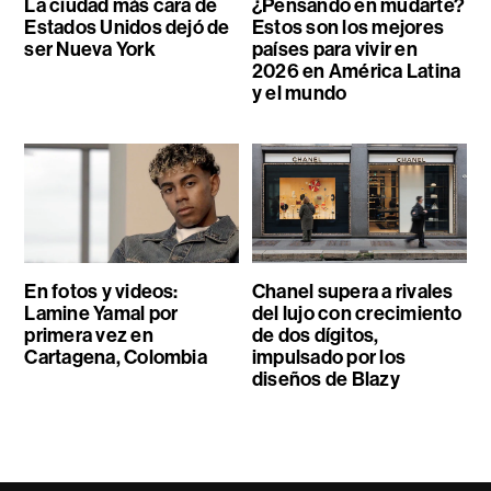
La ciudad más cara de
¿Pensando en mudarte?
Estados Unidos dejó de
Estos son los mejores
ser Nueva York
países para vivir en
2026 en América Latina
y el mundo
En fotos y videos:
Chanel supera a rivales
Lamine Yamal por
del lujo con crecimiento
primera vez en
de dos dígitos,
Cartagena, Colombia
impulsado por los
diseños de Blazy