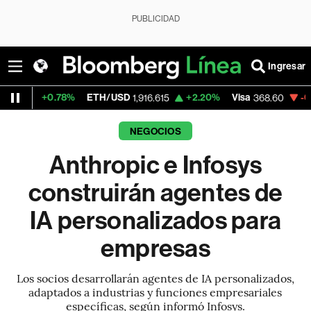
PUBLICIDAD
Ingresar
.78%
ETH/USD
+2.20%
Visa
-0.27%
Merc
1,916.615
368.60
NEGOCIOS
Anthropic e Infosys
construirán agentes de
IA personalizados para
empresas
Los socios desarrollarán agentes de IA personalizados,
adaptados a industrias y funciones empresariales
específicas, según informó Infosys.