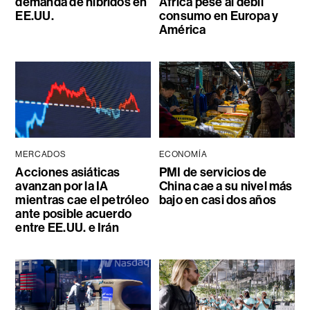
demanda de híbridos en
África pese al débil
EE.UU.
consumo en Europa y
América
MERCADOS
ECONOMÍA
Acciones asiáticas
PMI de servicios de
avanzan por la IA
China cae a su nivel más
mientras cae el petróleo
bajo en casi dos años
ante posible acuerdo
entre EE.UU. e Irán