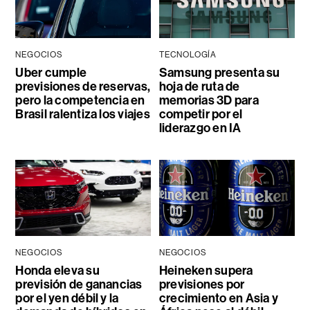
NEGOCIOS
TECNOLOGÍA
Uber cumple
Samsung presenta su
previsiones de reservas,
hoja de ruta de
pero la competencia en
memorias 3D para
Brasil ralentiza los viajes
competir por el
liderazgo en IA
NEGOCIOS
NEGOCIOS
Honda eleva su
Heineken supera
previsión de ganancias
previsiones por
por el yen débil y la
crecimiento en Asia y