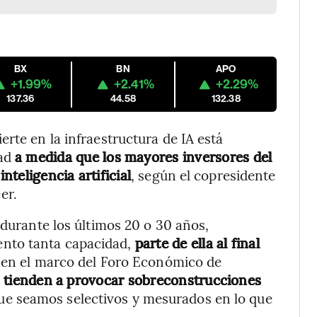
BX
BN
APO
+1.99%
+2.41%
+2.29%
137.36
44.58
132.38
rte en la infraestructura de IA está
dad
a medida que los mayores inversores del
teligencia artificial
, según el copresidente
er.
 durante los últimos 20 o 30 años,
nto tanta capacidad,
parte de ella al final
o en el marco del Foro Económico de
 tienden a provocar sobreconstrucciones
que seamos selectivos y mesurados en lo que