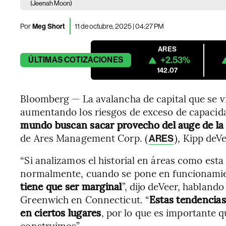
(Jeenah Moon)
Por
Meg Short
11 de octubre, 2025 | 04:27 PM
ARES
+2.53%
ÚLTIMAS
COTIZACIONES
142.07
Bloomberg — La avalancha de capital que se vie
aumentando los riesgos de exceso de capaci
mundo buscan sacar provecho del auge de la in
de Ares Management Corp. (
), Kipp deVe
ARES
“Si analizamos el historial en áreas como esta
normalmente, cuando se pone en funcionamie
tiene que ser marginal
”, dijo deVeer, habland
Greenwich en Connecticut. “
Estas tendencias
en ciertos lugares
, por lo que es importante 
construimos”.