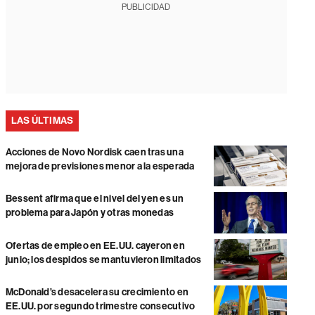
PUBLICIDAD
LAS ÚLTIMAS
Acciones de Novo Nordisk caen tras una
mejora de previsiones menor a la esperada
Bessent afirma que el nivel del yen es un
problema para Japón y otras monedas
Ofertas de empleo en EE.UU. cayeron en
junio; los despidos se mantuvieron limitados
McDonald’s desacelera su crecimiento en
EE.UU. por segundo trimestre consecutivo