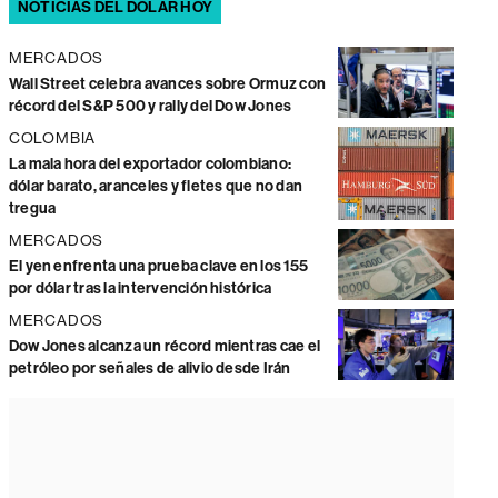
NOTICIAS DEL DÓLAR HOY
MERCADOS
Wall Street celebra avances sobre Ormuz con
récord del S&P 500 y rally del Dow Jones
COLOMBIA
La mala hora del exportador colombiano:
dólar barato, aranceles y fletes que no dan
tregua
MERCADOS
El yen enfrenta una prueba clave en los 155
por dólar tras la intervención histórica
MERCADOS
Dow Jones alcanza un récord mientras cae el
petróleo por señales de alivio desde Irán