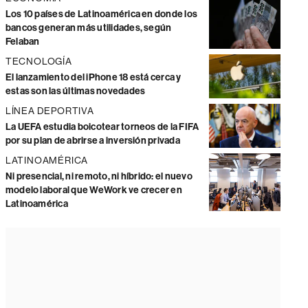
Los 10 países de Latinoamérica en donde los
bancos generan más utilidades, según
Felaban
TECNOLOGÍA
El lanzamiento del iPhone 18 está cerca y
estas son las últimas novedades
LÍNEA DEPORTIVA
La UEFA estudia boicotear torneos de la FIFA
por su plan de abrirse a inversión privada
LATINOAMÉRICA
Ni presencial, ni remoto, ni híbrido: el nuevo
modelo laboral que WeWork ve crecer en
Latinoamérica