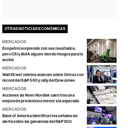
OTRAS NOTICIAS ECONÓMICAS
MERCADOS
Ecopetrol sorprende con sus resultados,
pero Citi y BofA siguen viendo riesgos para la
acción
MERCADOS
Wall Street celebra avances sobre Ormuz con
récord del S&P 500 y rally del Dow Jones
MERCADOS
Acciones de Novo Nordisk caen tras una
mejora de previsiones menor a la esperada
MERCADOS
Bank of America identifica tres señales de
alerta sobre las ganancias del S&P 500