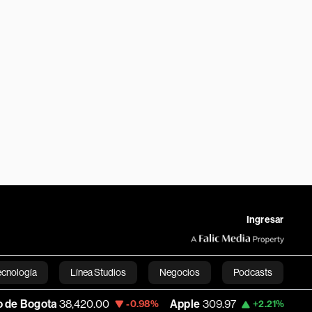
Ingresar
ecnología
Línea Studios
Negocios
Podcasts
,420.00
Apple
309.97
USD COP
3,195.9
-0.98%
+2.21%
English