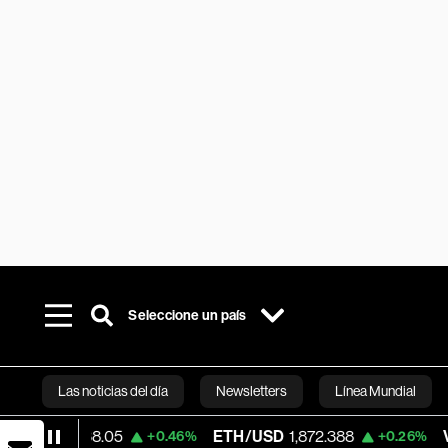
Seleccione un país
Las noticias del día
Newsletters
Línea Mundial
.05
ETH/USD
1,872.388
Visa
370.66
+0.46%
+0.26%
Bloomberg 