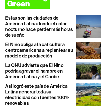
Estas son las ciudades de
América Latina donde el calor
nocturno hace perder más horas
de sueño
El Niño obliga a la caficultura
centroamericana a replantear su
modelo de producción
La ONU advierte que El Niño
podría agravar el hambre en
América Latina y el Caribe
Así logró este país de América
Latina generar toda su
electricidad con fuentes 100%
renovables