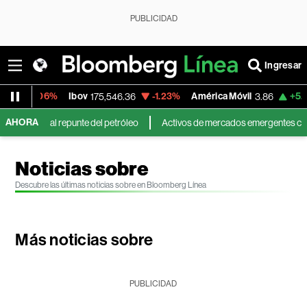
PUBLICIDAD
Ingresar
-0.06%
Ibov
-1.23%
América Móvil
+5.18
175,546.36
3.86
AHORA
riente y al repunte del petróleo
Activos de mercados emergentes caen p
Noticias sobre
Descubre las últimas noticias sobre en Bloomberg Línea
Más noticias sobre
PUBLICIDAD