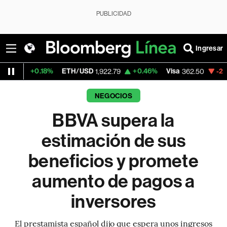
PUBLICIDAD
Ingresar
.18%
ETH/USD
+0.46%
Visa
-2.15%
Mercad
1,922.79
362.50
NEGOCIOS
BBVA supera la
estimación de sus
beneficios y promete
aumento de pagos a
inversores
El prestamista español dijo que espera unos ingresos