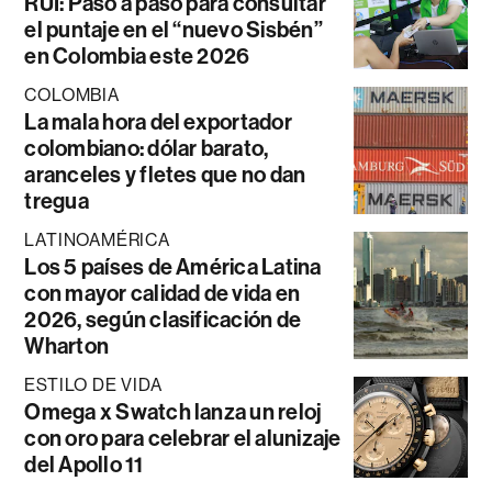
RUI: Paso a paso para consultar
el puntaje en el “nuevo Sisbén”
en Colombia este 2026
COLOMBIA
La mala hora del exportador
colombiano: dólar barato,
aranceles y fletes que no dan
tregua
LATINOAMÉRICA
Los 5 países de América Latina
con mayor calidad de vida en
2026, según clasificación de
Wharton
ESTILO DE VIDA
Omega x Swatch lanza un reloj
con oro para celebrar el alunizaje
del Apollo 11