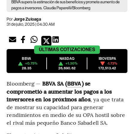
BBVA supera la estimación de sus beneficios y promete aumento de
pagos a inversores.
Claudia Paparelli/Bloomberg
Por
Jorge Zuloaga
31 de julio, 2025 | 04:30 AM
ÚLTIMAS
COTIZACIONES
BBVA
NASDAQ
IBOVESPA
+0.75%
+1.30%
-1.73%
28.35
26,690.62
172,513.42
Bloomberg —
BBVA SA (
) se
BBVA
comprometió a aumentar los pagos a los
inversores en los próximos años
, ya que trata
de mostrar su capacidad para generar
rendimientos en medio de su OPA hostil sobre
el rival más pequeño Banco Sabadell SA.