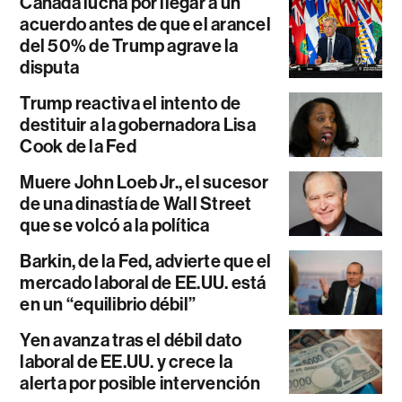
Canadá lucha por llegar a un
acuerdo antes de que el arancel
del 50% de Trump agrave la
disputa
Trump reactiva el intento de
destituir a la gobernadora Lisa
Cook de la Fed
Muere John Loeb Jr., el sucesor
de una dinastía de Wall Street
que se volcó a la política
Barkin, de la Fed, advierte que el
mercado laboral de EE.UU. está
en un “equilibrio débil”
Yen avanza tras el débil dato
laboral de EE.UU. y crece la
alerta por posible intervención