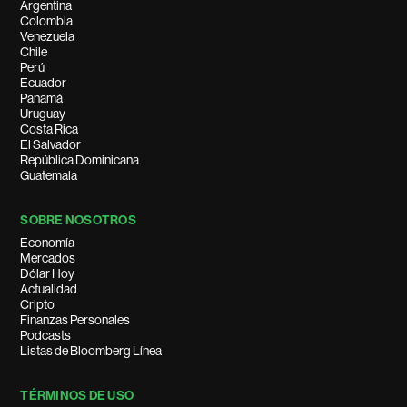
Argentina
Colombia
Venezuela
Chile
Perú
Ecuador
Panamá
Uruguay
Costa Rica
El Salvador
República Dominicana
Guatemala
SOBRE NOSOTROS
Economía
Mercados
Dólar Hoy
Actualidad
Cripto
Finanzas Personales
Podcasts
Listas de Bloomberg Línea
TÉRMINOS DE USO