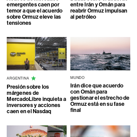
emergentes caen por
entre Irán y Omán para
temor a que el acuerdo
reabrir Ormuz impulsan
sobre Ormuz eleve las
al petróleo
tensiones
MUNDO
ARGENTINA
Irán dice que acuerdo
Presión sobre los
con Omán para
márgenes de
gestionar el estrecho de
MercadoLibre inquieta a
Ormuz está en su fase
inversores y acciones
final
caen en el Nasdaq