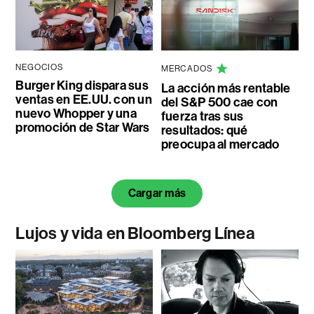
NEGOCIOS
MERCADOS
Burger King dispara sus
La acción más rentable
ventas en EE.UU. con un
del S&P 500 cae con
nuevo Whopper y una
fuerza tras sus
promoción de Star Wars
resultados: qué
preocupa al mercado
Cargar más
Lujos y vida en Bloomberg Línea